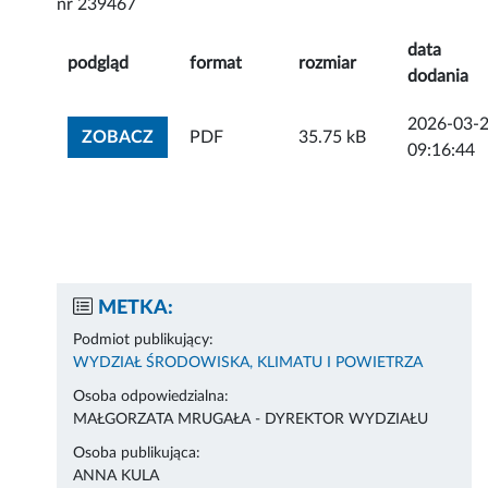
nr 239467
data
podgląd
format
rozmiar
dodania
2026-03-
ZOBACZ ZAŁĄCZNIK
ZOBACZ
PDF
35.75 kB
09:16:44
METKA:
Podmiot publikujący:
WYDZIAŁ ŚRODOWISKA, KLIMATU I POWIETRZA
Osoba odpowiedzialna:
MAŁGORZATA MRUGAŁA - DYREKTOR WYDZIAŁU
Osoba publikująca:
ANNA KULA