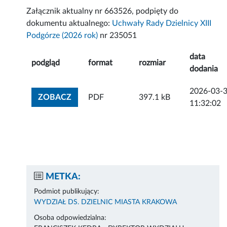
Załącznik aktualny nr 663526, podpięty do
dokumentu aktualnego:
Uchwały Rady Dzielnicy XIII
Podgórze (2026 rok)
nr 235051
data
podgląd
format
rozmiar
dodania
2026-03-
ZOBACZ ZAŁĄCZNIK
ZOBACZ
PDF
397.1 kB
11:32:02
METKA:
Podmiot publikujący:
WYDZIAŁ DS. DZIELNIC MIASTA KRAKOWA
Osoba odpowiedzialna: