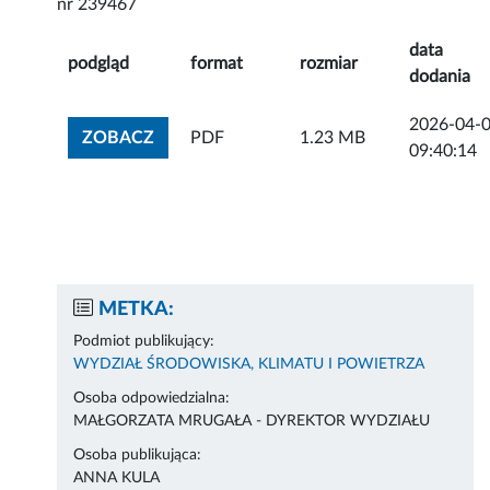
nr 239467
data
podgląd
format
rozmiar
dodania
2026-04-
ZOBACZ ZAŁĄCZNIK
ZOBACZ
PDF
1.23 MB
09:40:14
METKA:
Podmiot publikujący:
WYDZIAŁ ŚRODOWISKA, KLIMATU I POWIETRZA
Osoba odpowiedzialna:
MAŁGORZATA MRUGAŁA - DYREKTOR WYDZIAŁU
Osoba publikująca:
ANNA KULA