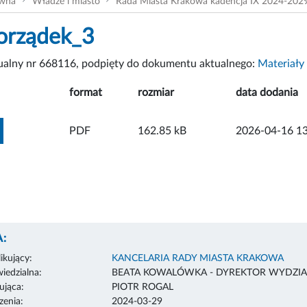
ówna
Władze i miasto
Rada Miasta Krakowa kadencja IX 2024-202
orządek_3
tualny nr 668116, podpięty do dokumentu aktualnego:
Materiały
format
rozmiar
data dodania
ZOBACZ ZAŁĄCZNIK
PDF
162.85 kB
2026-04-16 13
:
ikujący:
KANCELARIA RADY MIASTA KRAKOWA
edzialna:
BEATA KOWALÓWKA - DYREKTOR WYDZIA
ująca:
PIOTR ROGAL
enia:
2024-03-29