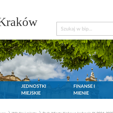
 Kraków
Szukaj w bip
JEDNOSTKI
FINANSE I
MIEJSKIE
MIENIE