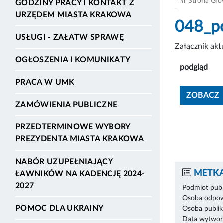
Strona Gł
GODZINY PRACY I KONTAKT Z
URZĘDEM MIASTA KRAKOWA
048_p
USŁUGI - ZAŁATW SPRAWĘ
Załącznik ak
OGŁOSZENIA I KOMUNIKATY
podgląd
PRACA W UMK
ZOBACZ
ZAMÓWIENIA PUBLICZNE
PRZEDTERMINOWE WYBORY
PREZYDENTA MIASTA KRAKOWA
NABÓR UZUPEŁNIAJĄCY
METKA
ŁAWNIKÓW NA KADENCJĘ 2024-
2027
Podmiot publ
Osoba odpowi
POMOC DLA UKRAINY
Osoba publik
Data wytworz