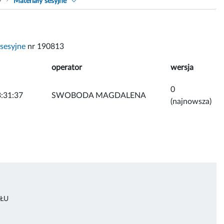
9
Materiały sesyjne
 sesyjne
nr 190813
operator
wersja
0
:31:37
SWOBODA MAGDALENA
(najnowsza)
ŁU