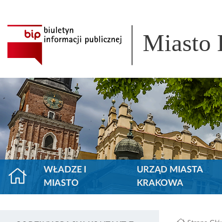
Miasto
WŁADZE I
URZĄD MIASTA
MIASTO
KRAKOWA