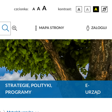
A
A
czcionka:
A
kontrast:
MAPA STRONY
ZALOGUJ
STRATEGIE, POLITYKI,
E-
PROGRAMY
URZĄD