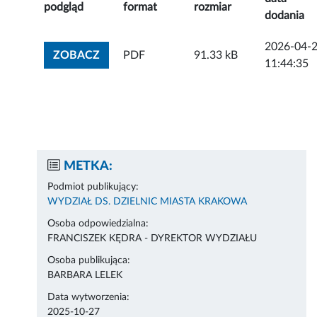
podgląd
format
rozmiar
dodania
2026-04-
ZOBACZ ZAŁĄCZNIK
ZOBACZ
PDF
91.33 kB
11:44:35
METKA:
Podmiot publikujący:
WYDZIAŁ DS. DZIELNIC MIASTA KRAKOWA
Osoba odpowiedzialna:
FRANCISZEK KĘDRA - DYREKTOR WYDZIAŁU
Osoba publikująca:
BARBARA LELEK
Data wytworzenia:
2025-10-27