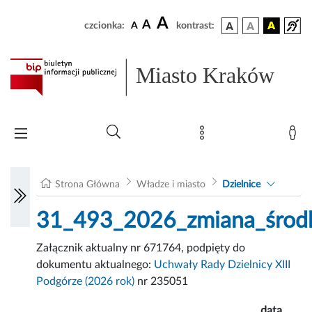
A
A
czcionka:
A
kontrast:
Miasto Kraków
Strona Główna
Władze i miasto
Dzielnice
31_493_2026_zmiana_środ
Załącznik aktualny nr 671764, podpięty do
dokumentu aktualnego:
Uchwały Rady Dzielnicy XIII
Podgórze (2026 rok)
nr 235051
data