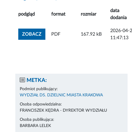
data
podgląd
format
rozmiar
dodania
2026-04-
ZOBACZ ZAŁĄCZNIK
ZOBACZ
PDF
167.92 kB
11:47:13
METKA:
Podmiot publikujący:
WYDZIAŁ DS. DZIELNIC MIASTA KRAKOWA
Osoba odpowiedzialna:
FRANCISZEK KĘDRA - DYREKTOR WYDZIAŁU
Osoba publikująca:
BARBARA LELEK