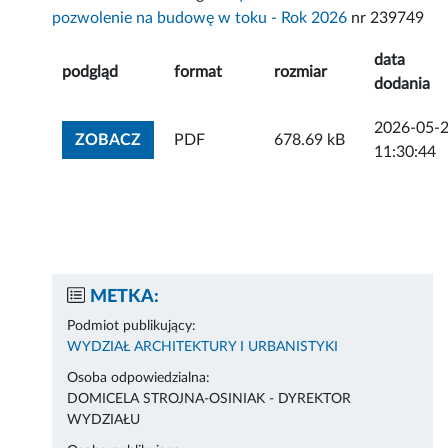
pozwolenie na budowę w toku - Rok 2026
nr 239749
data
podgląd
format
rozmiar
dodania
2026-05-
ZOBACZ ZAŁĄCZNIK
ZOBACZ
PDF
678.69 kB
11:30:44
METKA:
Podmiot publikujący:
WYDZIAŁ ARCHITEKTURY I URBANISTYKI
Osoba odpowiedzialna:
DOMICELA STROJNA-OSINIAK - DYREKTOR
WYDZIAŁU