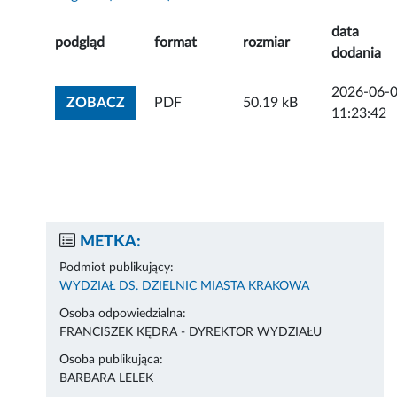
data
podgląd
format
rozmiar
dodania
2026-06-
ZOBACZ ZAŁĄCZNIK
ZOBACZ
PDF
50.19 kB
11:23:42
METKA:
Podmiot publikujący:
WYDZIAŁ DS. DZIELNIC MIASTA KRAKOWA
Osoba odpowiedzialna:
FRANCISZEK KĘDRA - DYREKTOR WYDZIAŁU
Osoba publikująca:
BARBARA LELEK