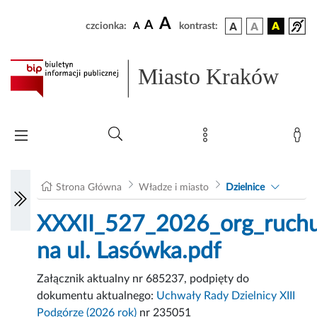
A
A
czcionka:
A
kontrast:
Miasto Kraków
Strona Główna
Władze i miasto
Dzielnice
XXXII_527_2026_org_ruch
na ul. Lasówka.pdf
Załącznik aktualny nr 685237, podpięty do
dokumentu aktualnego:
Uchwały Rady Dzielnicy XIII
Podgórze (2026 rok)
nr 235051