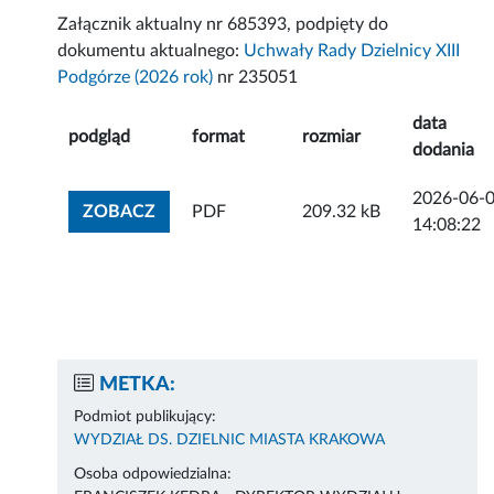
Załącznik aktualny nr 685393, podpięty do
dokumentu aktualnego:
Uchwały Rady Dzielnicy XIII
Podgórze (2026 rok)
nr 235051
data
podgląd
format
rozmiar
dodania
2026-06-
ZOBACZ ZAŁĄCZNIK
ZOBACZ
PDF
209.32 kB
14:08:22
METKA:
Podmiot publikujący:
WYDZIAŁ DS. DZIELNIC MIASTA KRAKOWA
Osoba odpowiedzialna: