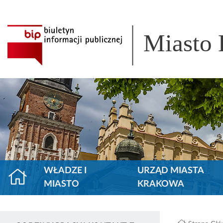
Miasto
WŁADZE I
URZĄD MIASTA
MIASTO
KRAKOWA