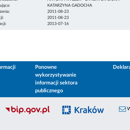
ująca:
KATARZYNA GADOCHA
enia:
2011-08-23
ji:
2011-08-23
cji:
2013-07-16
ormacji
Ponowne
Deklar
wykorzystywanie
informacji sektora
publicznego
W