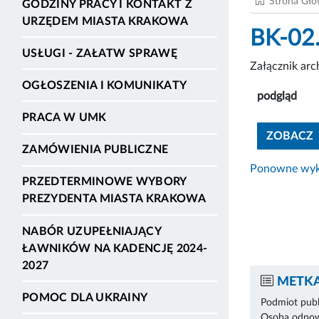
Strona Gł
GODZINY PRACY I KONTAKT Z
URZĘDEM MIASTA KRAKOWA
BK-02
USŁUGI - ZAŁATW SPRAWĘ
Załącznik ar
OGŁOSZENIA I KOMUNIKATY
podgląd
PRACA W UMK
ZOBACZ
ZAMÓWIENIA PUBLICZNE
Ponowne wyko
PRZEDTERMINOWE WYBORY
PREZYDENTA MIASTA KRAKOWA
NABÓR UZUPEŁNIAJĄCY
ŁAWNIKÓW NA KADENCJĘ 2024-
2027
METKA
POMOC DLA UKRAINY
Podmiot publ
Osoba odpowi