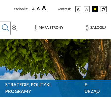
A
A
czcionka:
A
kontrast:
MAPA STRONY
ZALOGUJ
STRATEGIE, POLITYKI,
E-
PROGRAMY
URZĄD