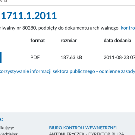
ówna
.1711.1.2011
chiwalny nr 80280, podpięty do dokumentu archiwalnego:
kontro
format
rozmiar
data dodania
ZOBACZ ZAŁĄCZNIK
PDF
187.63 kB
2011-08-23 07
rzystywanie informacji sektora publicznego - odmienne zasad
:
ikujący:
BIURO KONTROLI WEWNĘTRZNEJ
edzialna:
ANTONI FRYCZEK - DYREKTOR BIURA