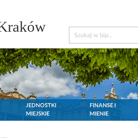
 Kraków
Szukaj w bip
JEDNOSTKI
FINANSE I
MIEJSKIE
MIENIE