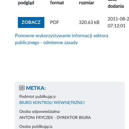
podgląd
format
rozmiar
dodania
2011-08-
ZOBACZ ZAŁĄCZNIK
ZOBACZ
PDF
320.63 kB
07:12:01
Ponowne wykorzystywanie informacji sektora
publicznego - odmienne zasady
METKA:
Podmiot publikujący:
BIURO KONTROLI WEWNĘTRZNEJ
Osoba odpowiedzialna:
ANTONI FRYCZEK - DYREKTOR BIURA
Osoba publikująca: