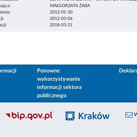
ująca:
MAŁGORZATA ŻABA
enia:
2012-01-30
ji:
2012-03-06
cji:
2018-03-21
ormacji
Ponowne
Deklar
wykorzystywanie
informacji sektora
publicznego
W