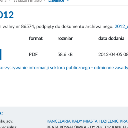
ówna
Władze i miasto
Dzielnice
012
chiwalny nr 86574, podpięty do dokumentu archiwalnego:
2012_u
format
rozmiar
data dodania
ZOBACZ ZAŁĄCZNIK
PDF
58.6 kB
2012-04-05 08
rzystywanie informacji sektora publicznego - odmienne zasad
:
ikujący:
KANCELARIA RADY MIASTA I DZIELNIC KR
edzialna:
BEATA KOWALÓWKA - DYREKTOR KANCELA