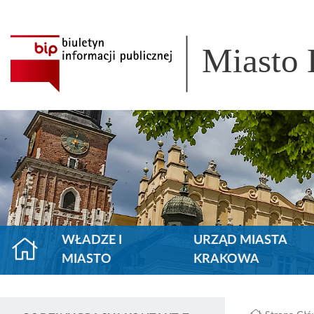
Miasto
WŁADZE I
URZĄD MIASTA
MIASTO
KRAKOWA