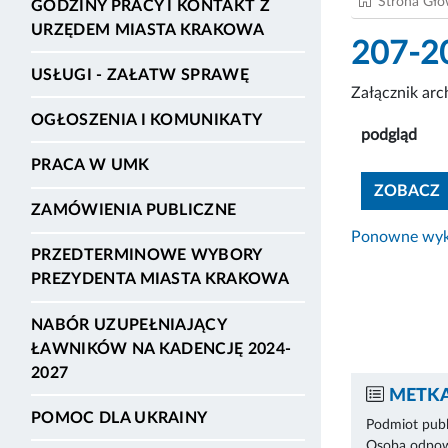
Strona Gł
GODZINY PRACY I KONTAKT Z
URZĘDEM MIASTA KRAKOWA
207-2
USŁUGI - ZAŁATW SPRAWĘ
Załącznik ar
OGŁOSZENIA I KOMUNIKATY
podgląd
PRACA W UMK
ZOBACZ
ZAMÓWIENIA PUBLICZNE
Ponowne wyko
PRZEDTERMINOWE WYBORY
PREZYDENTA MIASTA KRAKOWA
NABÓR UZUPEŁNIAJĄCY
ŁAWNIKÓW NA KADENCJĘ 2024-
2027
METKA
POMOC DLA UKRAINY
Podmiot publ
Osoba odpowi