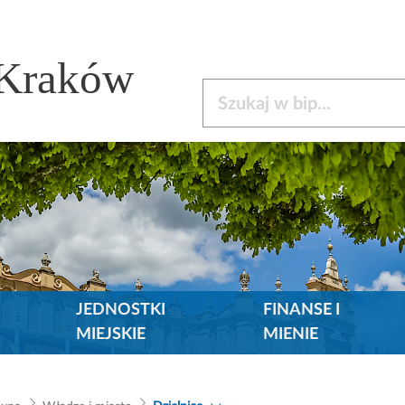
 Kraków
Szukaj w bip
JEDNOSTKI
FINANSE I
MIEJSKIE
MIENIE