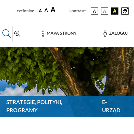
A
A
czcionka:
A
kontrast:
MAPA STRONY
ZALOGUJ
STRATEGIE, POLITYKI,
E-
PROGRAMY
URZĄD