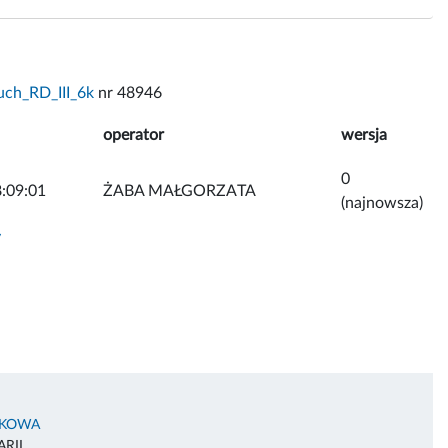
ch_RD_III_6k
nr 48946
operator
wersja
0
:09:01
ŻABA MAŁGORZATA
(najnowsza)
y
AKOWA
RII