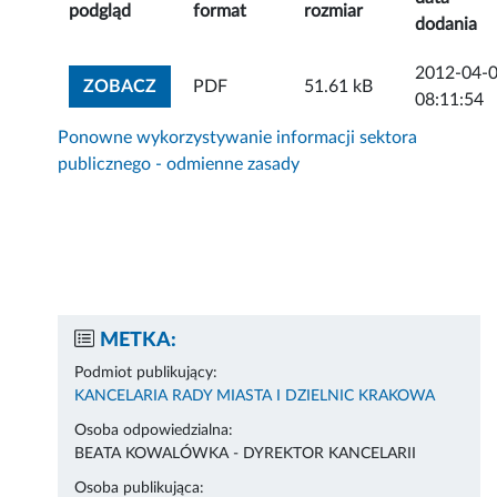
podgląd
format
rozmiar
dodania
2012-04-
ZOBACZ ZAŁĄCZNIK
ZOBACZ
PDF
51.61 kB
08:11:54
Ponowne wykorzystywanie informacji sektora
publicznego - odmienne zasady
METKA:
Podmiot publikujący:
KANCELARIA RADY MIASTA I DZIELNIC KRAKOWA
Osoba odpowiedzialna:
BEATA KOWALÓWKA - DYREKTOR KANCELARII
Osoba publikująca: