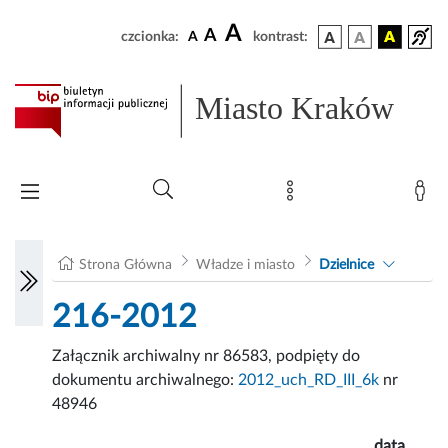
A
A
czcionka:
A
kontrast:
Miasto Kraków
Strona Główna
Władze i miasto
Dzielnice
216-2012
Załącznik archiwalny nr 86583, podpięty do
dokumentu archiwalnego:
2012_uch_RD_III_6k
nr
48946
data