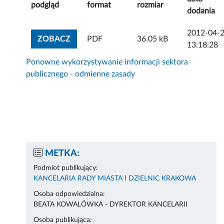
podgląd
format
rozmiar
dodania
2012-04-
ZOBACZ ZAŁĄCZNIK
ZOBACZ
PDF
36.05 kB
13:18:28
Ponowne wykorzystywanie informacji sektora
publicznego - odmienne zasady
METKA:
Podmiot publikujący:
KANCELARIA RADY MIASTA I DZIELNIC KRAKOWA
Osoba odpowiedzialna:
BEATA KOWALÓWKA - DYREKTOR KANCELARII
Osoba publikująca: