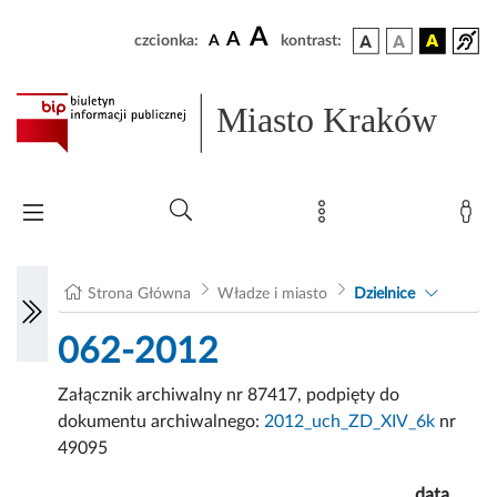
A
A
czcionka:
A
kontrast:
Miasto Kraków
Strona Główna
Władze i miasto
Dzielnice
062-2012
Załącznik archiwalny nr 87417, podpięty do
dokumentu archiwalnego:
2012_uch_ZD_XIV_6k
nr
49095
data