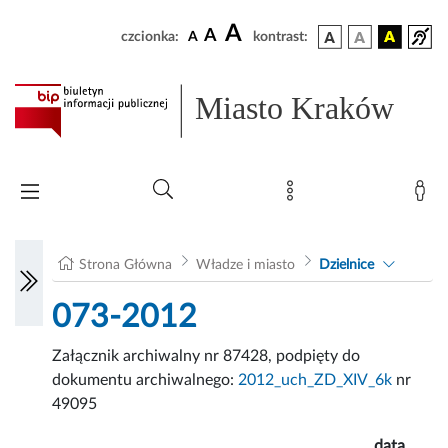
A
A
czcionka:
A
kontrast:
Miasto Kraków
Strona Główna
Władze i miasto
Dzielnice
073-2012
Załącznik archiwalny nr 87428, podpięty do
dokumentu archiwalnego:
2012_uch_ZD_XIV_6k
nr
49095
data