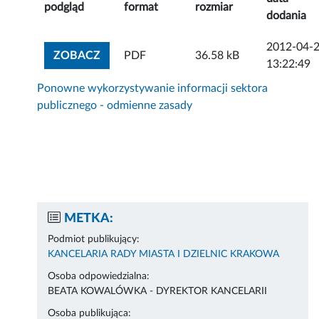
podgląd
format
rozmiar
dodania
2012-04-
ZOBACZ ZAŁĄCZNIK
ZOBACZ
PDF
36.58 kB
13:22:49
Ponowne wykorzystywanie informacji sektora
publicznego - odmienne zasady
METKA:
Podmiot publikujący:
KANCELARIA RADY MIASTA I DZIELNIC KRAKOWA
Osoba odpowiedzialna:
BEATA KOWALÓWKA - DYREKTOR KANCELARII
Osoba publikująca: