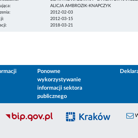
ująca:
ALICJA AMBROZIK-KNAPCZYK
enia:
2012-02-03
ji:
2012-03-15
cji:
2018-03-21
ormacji
Ponowne
Deklar
wykorzystywanie
informacji sektora
publicznego
W