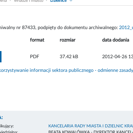
ówna
Władze i miasto
Dzielnice
chiwalny nr 87433, podpięty do dokumentu archiwalnego:
2012_
format
rozmiar
data dodania
ZOBACZ ZAŁĄCZNIK
PDF
37.42 kB
2012-04-26 13
rzystywanie informacji sektora publicznego - odmienne zasad
:
ikujący:
KANCELARIA RADY MIASTA I DZIELNIC KR
edzialna:
BEATA KOWALÓWKA - DYREKTOR KANCELA