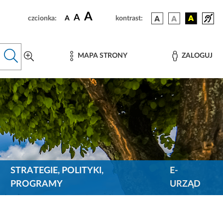
A
A
czcionka:
A
kontrast:
MAPA STRONY
ZALOGUJ
STRATEGIE, POLITYKI,
E-
PROGRAMY
URZĄD