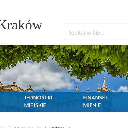
 Kraków
Szukaj w bip
JEDNOSTKI
FINANSE I
MIEJSKIE
MIENIE