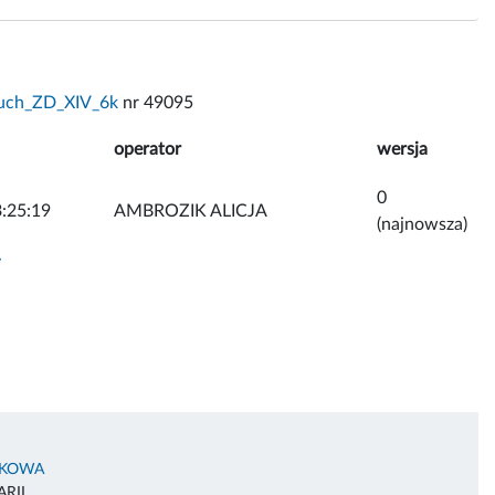
uch_ZD_XIV_6k
nr 49095
operator
wersja
0
:25:19
AMBROZIK ALICJA
(najnowsza)
y
AKOWA
RII