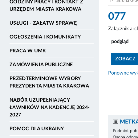
Strona Gł
GODZINY PRACY I KONTAKT Z
URZĘDEM MIASTA KRAKOWA
077
USŁUGI - ZAŁATW SPRAWĘ
Załącznik ar
OGŁOSZENIA I KOMUNIKATY
podgląd
PRACA W UMK
ZOBACZ
ZAMÓWIENIA PUBLICZNE
Ponowne wyko
PRZEDTERMINOWE WYBORY
PREZYDENTA MIASTA KRAKOWA
NABÓR UZUPEŁNIAJĄCY
ŁAWNIKÓW NA KADENCJĘ 2024-
2027
METKA
POMOC DLA UKRAINY
Podmiot publ
Osoba odpowi