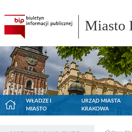
Miasto
WŁADZE I
URZĄD MIASTA
MIASTO
KRAKOWA