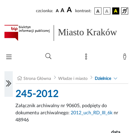
A
A
czcionka:
A
kontrast:
Miasto Kraków
Strona Główna
Władze i miasto
Dzielnice
245-2012
Załącznik archiwalny nr 90605, podpięty do
dokumentu archiwalnego:
2012_uch_RD_III_6k
nr
48946
data