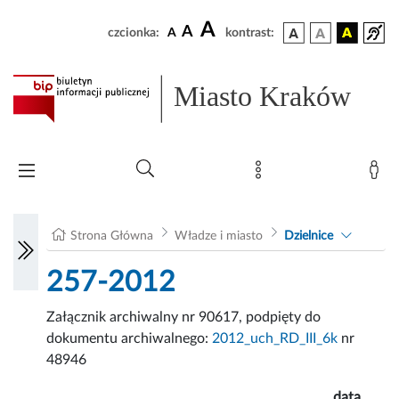
A
A
czcionka:
A
kontrast:
Miasto Kraków
Strona Główna
Władze i miasto
Dzielnice
257-2012
Załącznik archiwalny nr 90617, podpięty do
dokumentu archiwalnego:
2012_uch_RD_III_6k
nr
48946
data