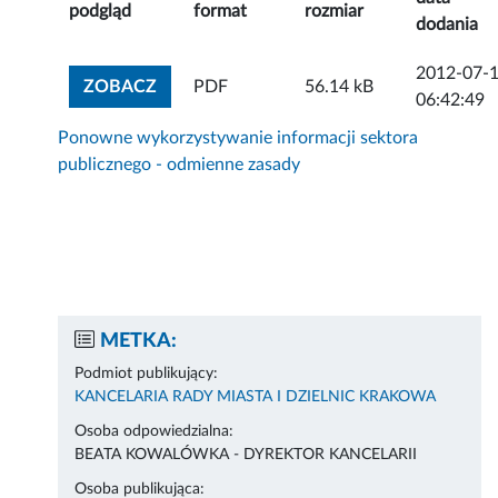
podgląd
format
rozmiar
dodania
2012-07-
ZOBACZ ZAŁĄCZNIK
ZOBACZ
PDF
56.14 kB
06:42:49
Ponowne wykorzystywanie informacji sektora
publicznego - odmienne zasady
METKA:
Podmiot publikujący:
KANCELARIA RADY MIASTA I DZIELNIC KRAKOWA
Osoba odpowiedzialna:
BEATA KOWALÓWKA - DYREKTOR KANCELARII
Osoba publikująca: