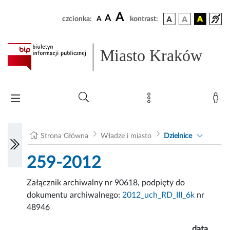
A
A
czcionka:
A
kontrast:
Miasto Kraków
Strona Główna
Władze i miasto
Dzielnice
259-2012
Załącznik archiwalny nr 90618, podpięty do
dokumentu archiwalnego:
2012_uch_RD_III_6k
nr
48946
data