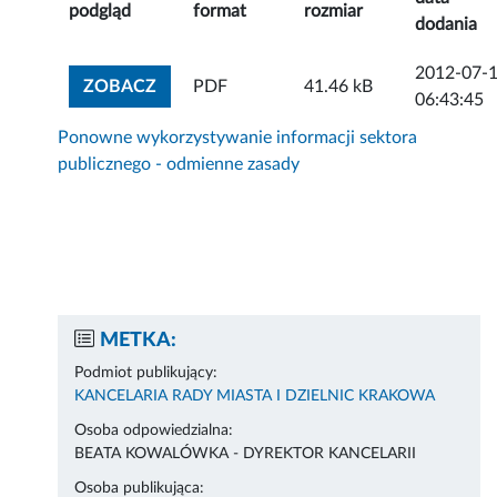
podgląd
format
rozmiar
dodania
2012-07-
ZOBACZ ZAŁĄCZNIK
ZOBACZ
PDF
41.46 kB
06:43:45
Ponowne wykorzystywanie informacji sektora
publicznego - odmienne zasady
METKA:
Podmiot publikujący:
KANCELARIA RADY MIASTA I DZIELNIC KRAKOWA
Osoba odpowiedzialna:
BEATA KOWALÓWKA - DYREKTOR KANCELARII
Osoba publikująca: