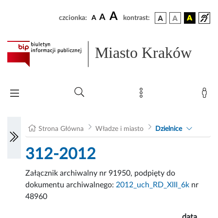
A
A
czcionka:
A
kontrast:
Miasto Kraków
Strona Główna
Władze i miasto
Dzielnice
312-2012
Załącznik archiwalny nr 91950, podpięty do
dokumentu archiwalnego:
2012_uch_RD_XIII_6k
nr
48960
data