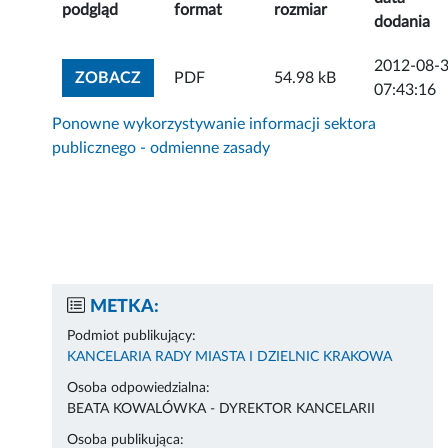
podgląd
format
rozmiar
dodania
2012-08-
ZOBACZ ZAŁĄCZNIK
ZOBACZ
PDF
54.98 kB
07:43:16
Ponowne wykorzystywanie informacji sektora
publicznego - odmienne zasady
METKA:
Podmiot publikujący:
KANCELARIA RADY MIASTA I DZIELNIC KRAKOWA
Osoba odpowiedzialna:
BEATA KOWALÓWKA - DYREKTOR KANCELARII
Osoba publikująca: