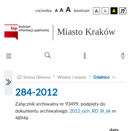
A
A
czcionka:
A
kontrast:
Miasto Kraków
Strona Główna
Władze i miasto
Dzielnice
284-2012
Załącznik archiwalny nr 93499, podpięty do
dokumentu archiwalnego:
2012_uch_RD_III_6k
nr
48946
data