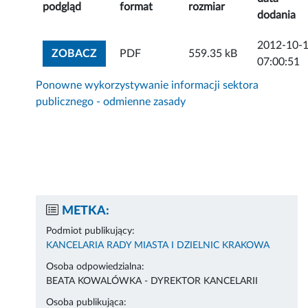
podgląd
format
rozmiar
dodania
2012-10-
ZOBACZ ZAŁĄCZNIK
ZOBACZ
PDF
559.35 kB
07:00:51
Ponowne wykorzystywanie informacji sektora
publicznego - odmienne zasady
METKA:
Podmiot publikujący:
KANCELARIA RADY MIASTA I DZIELNIC KRAKOWA
Osoba odpowiedzialna:
BEATA KOWALÓWKA - DYREKTOR KANCELARII
Osoba publikująca: