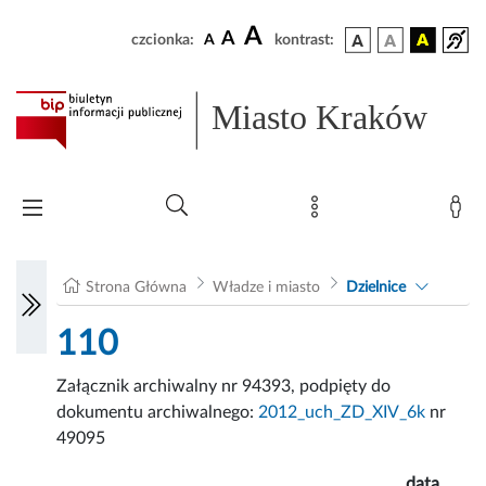
A
A
czcionka:
A
kontrast:
Miasto Kraków
Strona Główna
Władze i miasto
Dzielnice
110
Załącznik archiwalny nr 94393, podpięty do
dokumentu archiwalnego:
2012_uch_ZD_XIV_6k
nr
49095
data