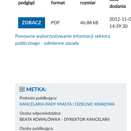
podgląd
format
rozmiar
dodania
2012-11-
ZOBACZ ZAŁĄCZNIK
ZOBACZ
PDF
46.88 kB
14:39:30
Ponowne wykorzystywanie informacji sektora
publicznego - odmienne zasady
METKA:
Podmiot publikujący:
KANCELARIA RADY MIASTA I DZIELNIC KRAKOWA
Osoba odpowiedzialna:
BEATA KOWALÓWKA - DYREKTOR KANCELARII
Osoba publikująca: