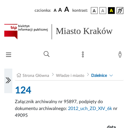
A
A
czcionka:
A
kontrast:
Miasto Kraków
Strona Główna
Władze i miasto
Dzielnice
124
Załącznik archiwalny nr 95897, podpięty do
dokumentu archiwalnego:
2012_uch_ZD_XIV_6k
nr
49095
data