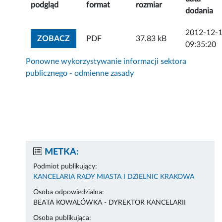
podgląd
format
rozmiar
dodania
2012-12-
ZOBACZ ZAŁĄCZNIK
ZOBACZ
PDF
37.83 kB
09:35:20
Ponowne wykorzystywanie informacji sektora
publicznego - odmienne zasady
METKA:
Podmiot publikujący:
KANCELARIA RADY MIASTA I DZIELNIC KRAKOWA
Osoba odpowiedzialna:
BEATA KOWALÓWKA - DYREKTOR KANCELARII
Osoba publikująca: