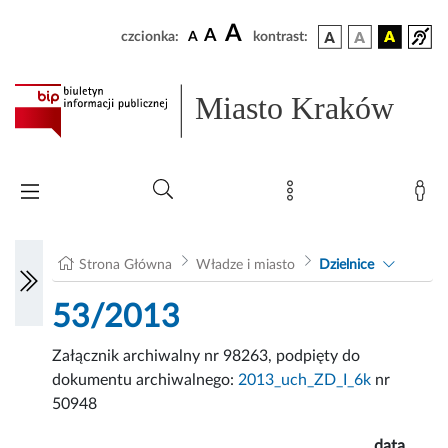
A
A
czcionka:
A
kontrast:
Miasto Kraków
Strona Główna
Władze i miasto
Dzielnice
53/2013
Załącznik archiwalny nr 98263, podpięty do
dokumentu archiwalnego:
2013_uch_ZD_I_6k
nr
50948
data