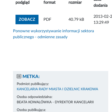
podgląd
format
rozmiar
dodania
2013-02-
ZOBACZ ZAŁĄCZNIK
ZOBACZ
PDF
40.79 kB
13:29:49
Ponowne wykorzystywanie informacji sektora
publicznego - odmienne zasady
METKA:
Podmiot publikujący:
KANCELARIA RADY MIASTA I DZIELNIC KRAKOWA
Osoba odpowiedzialna:
BEATA KOWALÓWKA - DYREKTOR KANCELARII
Osoba publikująca: