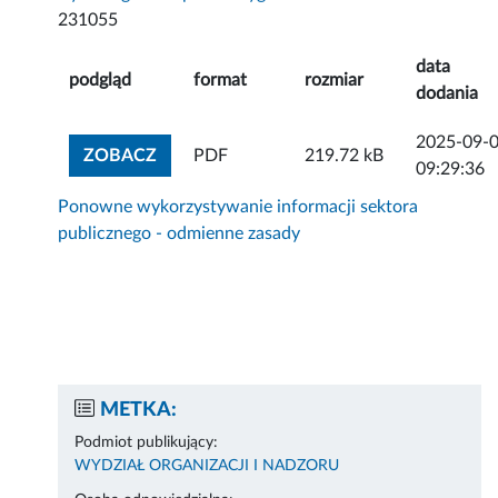
231055
data
podgląd
format
rozmiar
dodania
2025-09-
ZOBACZ ZAŁĄCZNIK
ZOBACZ
PDF
219.72 kB
09:29:36
Ponowne wykorzystywanie informacji sektora
publicznego - odmienne zasady
METKA:
Podmiot publikujący:
WYDZIAŁ ORGANIZACJI I NADZORU