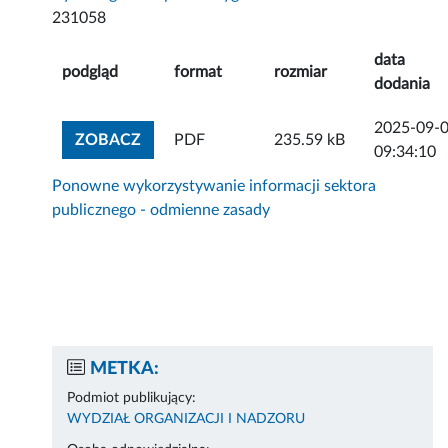
231058
data
podgląd
format
rozmiar
dodania
2025-09-
ZOBACZ ZAŁĄCZNIK
ZOBACZ
PDF
235.59 kB
09:34:10
Ponowne wykorzystywanie informacji sektora
publicznego - odmienne zasady
METKA:
Podmiot publikujący:
WYDZIAŁ ORGANIZACJI I NADZORU