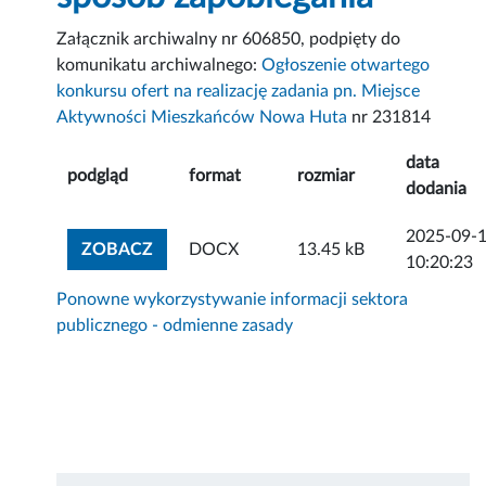
Załącznik archiwalny nr 606850, podpięty do
komunikatu archiwalnego:
Ogłoszenie otwartego
konkursu ofert na realizację zadania pn. Miejsce
Aktywności Mieszkańców Nowa Huta
nr 231814
data
podgląd
format
rozmiar
dodania
2025-09-
ZOBACZ ZAŁĄCZNIK
ZOBACZ
DOCX
13.45 kB
10:20:23
Ponowne wykorzystywanie informacji sektora
publicznego - odmienne zasady