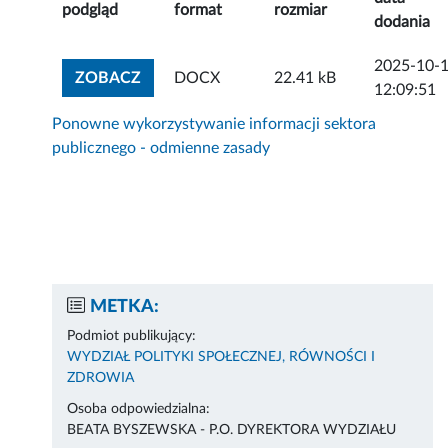
podgląd
format
rozmiar
dodania
2025-10-
ZOBACZ ZAŁĄCZNIK
ZOBACZ
DOCX
22.41 kB
12:09:51
Ponowne wykorzystywanie informacji sektora
publicznego - odmienne zasady
METKA:
Podmiot publikujący:
WYDZIAŁ POLITYKI SPOŁECZNEJ, RÓWNOŚCI I
ZDROWIA
Osoba odpowiedzialna:
BEATA BYSZEWSKA - P.O. DYREKTORA WYDZIAŁU