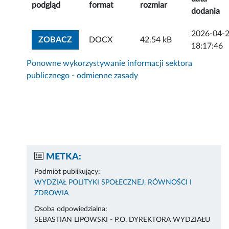
podgląd
format
rozmiar
dodania
2026-04-
ZOBACZ ZAŁĄCZNIK
ZOBACZ
DOCX
42.54 kB
18:17:46
Ponowne wykorzystywanie informacji sektora
publicznego - odmienne zasady
METKA:
Podmiot publikujący:
WYDZIAŁ POLITYKI SPOŁECZNEJ, RÓWNOŚCI I
ZDROWIA
Osoba odpowiedzialna:
SEBASTIAN LIPOWSKI - P.O. DYREKTORA WYDZIAŁU