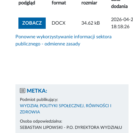
podgląd
format
rozmiar
dodania
2026-04-
ZOBACZ ZAŁĄCZNIK
ZOBACZ
DOCX
34.62 kB
18:18:26
Ponowne wykorzystywanie informacji sektora
publicznego - odmienne zasady
METKA:
Podmiot publikujący:
WYDZIAŁ POLITYKI SPOŁECZNEJ, RÓWNOŚCI I
ZDROWIA
Osoba odpowiedzialna:
SEBASTIAN LIPOWSKI - P.O. DYREKTORA WYDZIAŁU