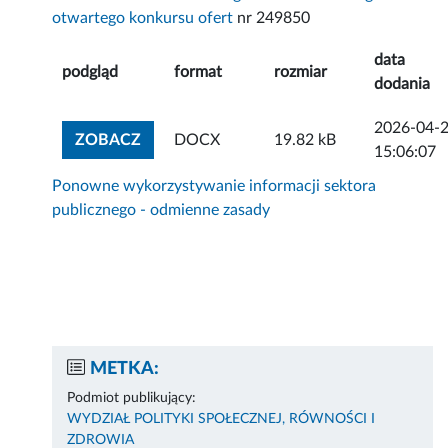
otwartego konkursu ofert
nr 249850
data
podgląd
format
rozmiar
dodania
2026-04-
ZOBACZ ZAŁĄCZNIK
ZOBACZ
DOCX
19.82 kB
15:06:07
Ponowne wykorzystywanie informacji sektora
publicznego - odmienne zasady
METKA:
Podmiot publikujący:
WYDZIAŁ POLITYKI SPOŁECZNEJ, RÓWNOŚCI I
ZDROWIA