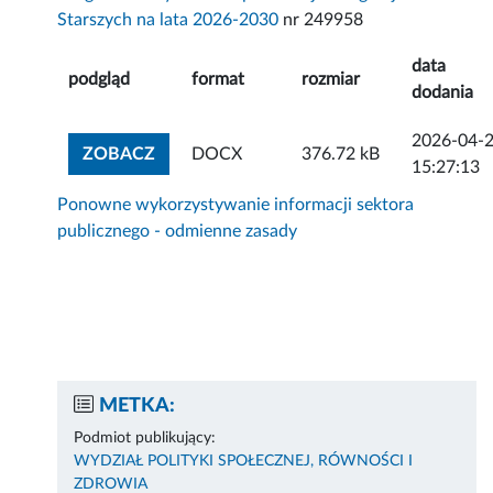
Starszych na lata 2026-2030
nr 249958
data
podgląd
format
rozmiar
dodania
2026-04-
ZOBACZ ZAŁĄCZNIK
ZOBACZ
DOCX
376.72 kB
15:27:13
Ponowne wykorzystywanie informacji sektora
publicznego - odmienne zasady
METKA:
Podmiot publikujący:
WYDZIAŁ POLITYKI SPOŁECZNEJ, RÓWNOŚCI I
ZDROWIA