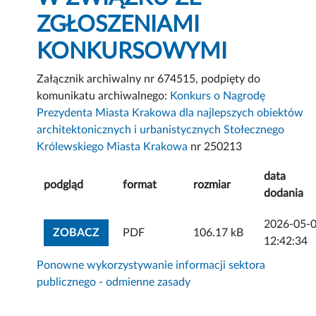
ZGŁOSZENIAMI
KONKURSOWYMI
Załącznik archiwalny nr 674515, podpięty do
komunikatu archiwalnego:
Konkurs o Nagrodę
Prezydenta Miasta Krakowa dla najlepszych obiektów
architektonicznych i urbanistycznych Stołecznego
Królewskiego Miasta Krakowa
nr 250213
data
podgląd
format
rozmiar
dodania
2026-05-
ZOBACZ ZAŁĄCZNIK
ZOBACZ
PDF
106.17 kB
12:42:34
Ponowne wykorzystywanie informacji sektora
publicznego - odmienne zasady