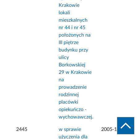
Krakowie
lokali
mieszkalnych
nr 44 i nr 45
położonych na
III piętrze
budynku przy
ulicy
Borkowskiej
29 w Krakowie
na
prowadzenie
rodzinnej
placówki
opiekuńczo -
wychowawczej.
2445
w sprawie
2005-12-23
użyczenia dla