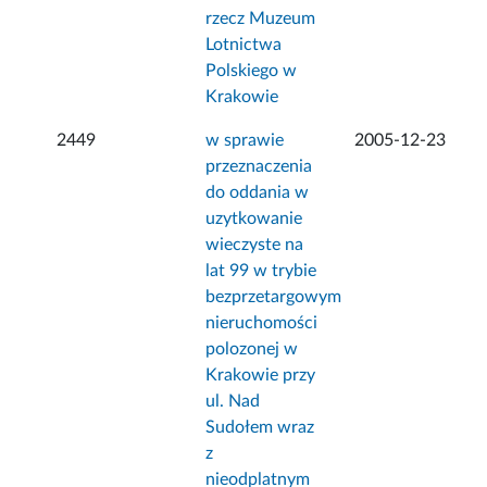
rzecz Muzeum
Lotnictwa
Polskiego w
Krakowie
2449
w sprawie
2005-12-23
przeznaczenia
do oddania w
uzytkowanie
wieczyste na
lat 99 w trybie
bezprzetargowym
nieruchomości
polozonej w
Krakowie przy
ul. Nad
Sudołem wraz
z
nieodplatnym