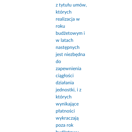
z tytułu umów,
których
realizacja w
roku
budżetowym i
w latach
następnych
jest niezbędna
do
zapewnienia
ciągłości
działania
jednostki, i z
których
wynikające
płatności
wykraczają
poza rok