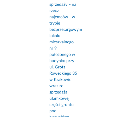
sprzedaży – na
rzecz
najemców - w
trybie
bezprzetargowym
lokalu
mieszkalnego
nr 9
położonego w
budynku przy
ul. Grota
Roweckiego 35
w Krakowie
wraz ze
sprzedażą
ułamkowej
części gruntu
pod