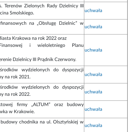
. Terenów Zielonych Rady Dzielnicy III
uchwała
cina Smolskiego.
 finansowych na „Obsługę Dzielnic” w
uchwała
iasta Krakowa na rok 2022 oraz
Finansowej i wieloletniego Planu
uchwała
renie Dzielnicy III Prądnik Czerwony.
środków wydzielonych do dyspozycji
uchwała
ny na rok 2021.
środków wydzielonych do dyspozycji
uchwała
ny na rok 2022.
jektowej firmy „ALTUM” oraz budowy
uchwała
ywka w Krakowie.
 budowy chodnika na ul. Olsztyńskiej w
uchwała