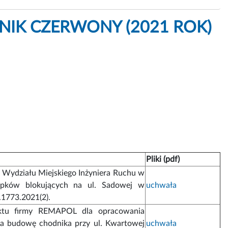
DNIK CZERWONY (2021 ROK)
Pliki (pdf)
u Wydziału Miejskiego Inżyniera Ruchu w
upków blokujących na ul. Sadowej w
uchwała
.1773.2021(2).
ektu firmy REMAPOL dla opracowania
na budowę chodnika przy ul. Kwartowej
uchwała