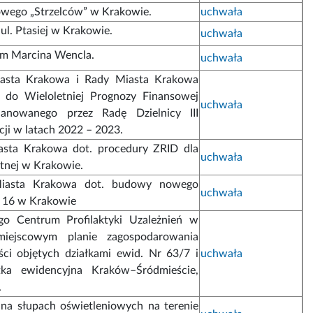
owego „Strzelców” w Krakowie.
uchwała
l. Ptasiej w Krakowie.
uchwała
iem Marcina Wencla.
uchwała
asta Krakowa i Rady Miasta Krakowa
 do Wieloletniej Prognozy Finansowej
uchwała
lanowanego przez Radę Dzielnicy III
cji w latach 2022 – 2023.
asta Krakowa dot. procedury ZRID dla
uchwała
kitnej w Krakowie.
Miasta Krakowa dot. budowy nowego
uchwała
a 16 w Krakowie
go Centrum Profilaktyki Uzależnień w
ejscowym planie zagospodarowania
ci objętych działkami ewid. Nr 63/7 i
uchwała
ka ewidencyjna Kraków–Śródmieście,
.
r na słupach oświetleniowych na terenie