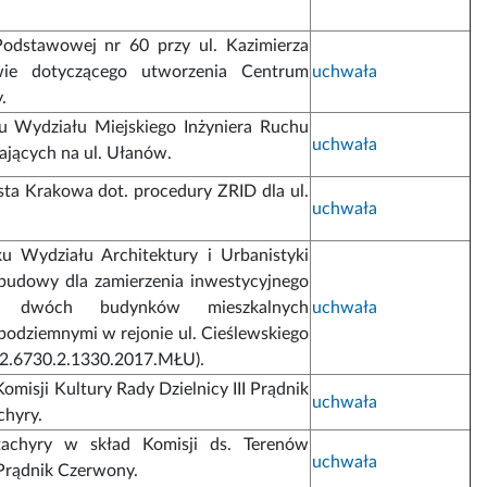
Podstawowej nr 60 przy ul. Kazimierza
ie dotyczącego utworzenia Centrum
uchwała
.
u Wydziału Miejskiego Inżyniera Ruchu
uchwała
ających na ul. Ułanów.
ta Krakowa dot. procedury ZRID dla ul.
uchwała
u Wydziału Architektury i Urbanistyki
budowy dla zamierzenia inwestycyjnego
u dwóch budynków mieszkalnych
uchwała
podziemnymi w rejonie ul. Cieślewskiego
-2.6730.2.1330.2017.MŁU).
omisji Kultury Rady Dzielnicy III Prądnik
uchwała
chyry.
tachyry w skład Komisji ds. Terenów
uchwała
 Prądnik Czerwony.