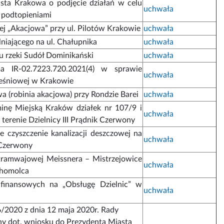
sta Krakowa o podjęcie działań w celu
uchwała
 podtopieniami
j „Akacjowa” przy ul. Pilotów Krakowie
uchwała
niającego na ul. Chałupnika
uchwała
u rzeki Sudół Dominikański
uchwała
a IR-02.7223.720.2021(4) w sprawie
uchwała
ereśniowej w Krakowie
 (robinia akacjowa) przy Rondzie Barei
uchwała
nę Miejską Kraków działek nr 107/9 i
uchwała
terenie Dzielnicy III Prądnik Czerwony
e czyszczenie kanalizacji deszczowej na
uchwała
k Czerwony
 tramwajowej Meissnera – Mistrzejowice
uchwała
ohomolca
 finansowych na „Obsługę Dzielnic” w
uchwała
/2020 z dnia 12 maja 2020r. Rady
ony dot. wniosku do Prezydenta Miasta