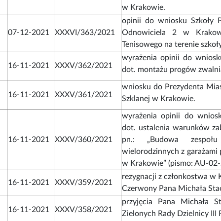
w Krakowie.
opinii do wniosku Szkoły 
07-12-2021
XXXVI/363/2021
Odnowiciela 2 w Krakow
Tenisowego na terenie szkoły
wyrażenia opinii do wniosk
16-11-2021
XXXV/362/2021
dot. montażu progów zwalni
wniosku do Prezydenta Mias
16-11-2021
XXXV/361/2021
Szklanej w Krakowie.
wyrażenia opinii do wniosk
dot. ustalenia warunków za
16-11-2021
XXXV/360/2021
pn.: „Budowa zespoł
wielorodzinnych z garażami 
w Krakowie” (pismo: AU-02
rezygnacji z członkostwa w K
16-11-2021
XXXV/359/2021
Czerwony Pana Michała Sta
przyjęcia Pana Michała S
16-11-2021
XXXV/358/2021
Zielonych Rady Dzielnicy III