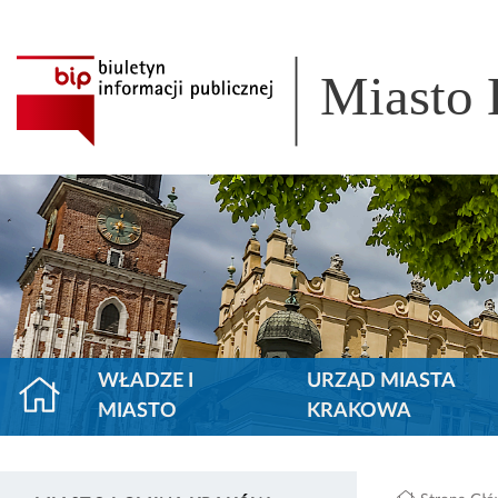
Miasto
WŁADZE I
URZĄD MIASTA
MIASTO
KRAKOWA