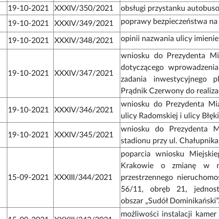
19-10-2021
XXXIV/350/2021
obsługi przystanku autobus
poprawy bezpieczeństwa na u
19-10-2021
XXXIV/349/2021
opinii nazwania ulicy imien
19-10-2021
XXXIV/348/2021
wniosku do Prezydenta Mi
dotyczącego wprowadzenia
19-10-2021
XXXIV/347/2021
zadania inwestycyjnego p
Prądnik Czerwony do realiza
wniosku do Prezydenta Mi
19-10-2021
XXXIV/346/2021
ulicy Radomskiej i ulicy Błę
wniosku do Prezydenta 
19-10-2021
XXXIV/345/2021
stadionu przy ul. Chałupnik
poparcia wniosku Miejskie
Krakowie o zmianę w mi
15-09-2021
XXXIII/344/2021
przestrzennego nieruchomoś
56/11, obręb 21, jednost
obszar „Sudół Dominikański”
możliwości instalacji kame