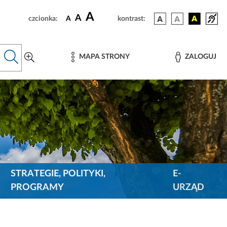
A
A
czcionka:
A
kontrast:
MAPA STRONY
ZALOGUJ
STRATEGIE, POLITYKI,
E-
PROGRAMY
URZĄD