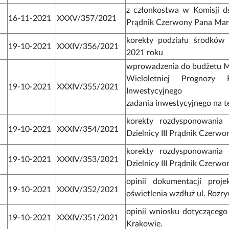
z członkostwa w Komisji ds
16-11-2021
XXXV/357/2021
Prądnik Czerwony Pana Mar
korekty podziału środków
19-10-2021
XXXIV/356/2021
2021 roku
wprowadzenia do budżetu M
Wieloletniej Prognozy 
19-10-2021
XXXIV/355/2021
Inwestycyjnego
zadania inwestycyjnego na te
korekty rozdysponowania 
19-10-2021
XXXIV/354/2021
Dzielnicy III Prądnik Czerwo
korekty rozdysponowania 
19-10-2021
XXXIV/353/2021
Dzielnicy III Prądnik Czerwo
opinii dokumentacji pro
19-10-2021
XXXIV/352/2021
oświetlenia wzdłuż ul. Rozr
opinii wniosku dotyczącego
19-10-2021
XXXIV/351/2021
Krakowie.