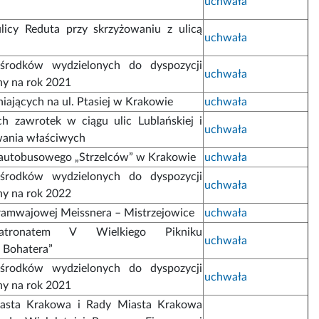
uchwała
ulicy Reduta przy skrzyżowaniu z ulicą
uchwała
środków wydzielonych do dyspozycji
uchwała
ny na rok 2021
ających na ul. Ptasiej w Krakowie
uchwała
h zawrotek w ciągu ulic Lublańskiej i
uchwała
wania właściwych
 autobusowego „Strzelców” w Krakowie
uchwała
środków wydzielonych do dyspozycji
uchwała
ny na rok 2022
tramwajowej Meissnera – Mistrzejowice
uchwała
atronatem V Wielkiego Pikniku
uchwała
 Bohatera”
środków wydzielonych do dyspozycji
uchwała
ny na rok 2021
asta Krakowa i Rady Miasta Krakowa