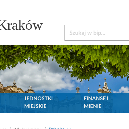
 Kraków
Szukaj w bip
JEDNOSTKI
FINANSE I
MIEJSKIE
MIENIE