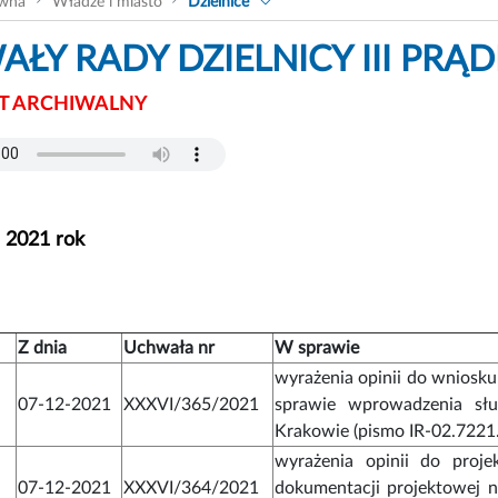
ówna
Władze i miasto
Dzielnice
ŁY RADY DZIELNICY III PRĄ
 ARCHIWALNY
- 2021 rok
Z dnia
Uchwała nr
W sprawie
wyrażenia opinii do wniosk
07-12-2021
XXXVI/365/2021
sprawie wprowadzenia sł
Krakowie (pismo IR-02.7221
wyrażenia opinii do proj
07-12-2021
XXXVI/364/2021
dokumentacji projektowej 