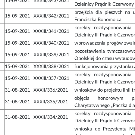
15-09-2021
XXXIII/343/2021
Dzielnicy Prądnik Czerwony
przejścia dla pieszych na 
15-09-2021
XXXIII/342/2021
Franciszka Bohomolca
korekty rozdysponowania 
15-09-2021
XXXIII/341/2021
Dzielnicy III Prądnik Czerwo
15-09-2021
XXXIII/340/2021
wprowadzenia progów zwalni
pozostawienia tymczasowyc
15-09-2021
XXXIII/339/2021
Opolskiej do czasu wybudo
15-09-2021
XXXIII/338/2021
funkcjonowania przystanku
korekty rozdysponowania 
15-09-2021
XXXIII/337/2021
Dzielnicy III Prądnik Czerwo
31-08-2021
XXXII/336/2021
wniosków do projektu linii 
objęcia honorowym p
31-08-2021
XXXII/335/2021
Charytatywnego „Paczka dla
korekty rozdysponowania 
31-08-2021
XXXII/334/2021
Dzielnicy III Prądnik Czerwo
wniosku do Prezydenta Mi