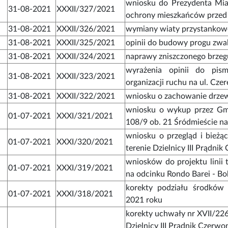
wniosku do Prezydenta Mia
31-08-2021
XXXII/327/2021
ochrony mieszkańców przed
31-08-2021
XXXII/326/2021
wymiany wiaty przystankowe
31-08-2021
XXXII/325/2021
opinii do budowy progu zwal
31-08-2021
XXXII/324/2021
naprawy zniszczonego brzeg
wyrażenia opinii do pism
31-08-2021
XXXII/323/2021
organizacji ruchu na ul. Cz
31-08-2021
XXXII/322/2021
wniosku o zachowanie drzewa
wniosku o wykup przez Gmi
01-07-2021
XXXI/321/2021
108/9 ob. 21 Śródmieście na 
wniosku o przegląd i bieżąc
01-07-2021
XXXI/320/2021
terenie Dzielnicy III Prądni
wniosków do projektu linii
01-07-2021
XXXI/319/2021
na odcinku Rondo Barei - B
korekty podziału środków
01-07-2021
XXXI/318/2021
2021 roku
korekty uchwały nr XVII/226
Dzielnicy III Prądnik Czerw