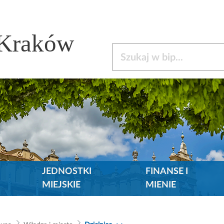
 Kraków
Szukaj w bip
JEDNOSTKI
FINANSE I
MIEJSKIE
MIENIE