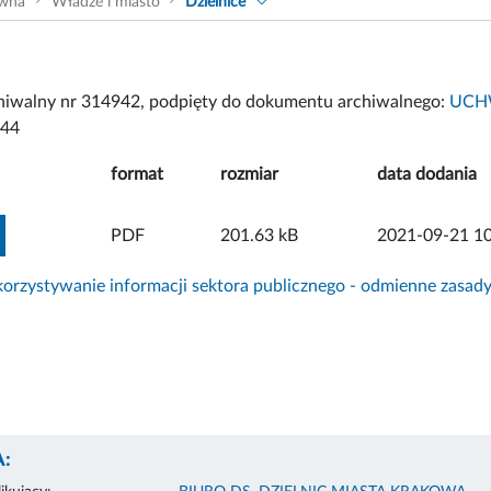
ówna
Władze i miasto
Dzielnice
chiwalny nr 314942, podpięty do dokumentu archiwalnego:
UCHW
444
format
rozmiar
data dodania
ZOBACZ ZAŁĄCZNIK
PDF
201.63 kB
2021-09-21 10
rzystywanie informacji sektora publicznego - odmienne zasad
: