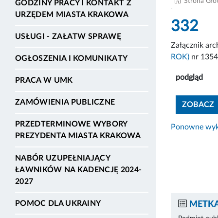
Strona Gł
GODZINY PRACY I KONTAKT Z
URZĘDEM MIASTA KRAKOWA
332
USŁUGI - ZAŁATW SPRAWĘ
Załącznik ar
ROK)
nr 135
OGŁOSZENIA I KOMUNIKATY
podgląd
PRACA W UMK
ZAMÓWIENIA PUBLICZNE
ZOBACZ
PRZEDTERMINOWE WYBORY
Ponowne wyko
PREZYDENTA MIASTA KRAKOWA
NABÓR UZUPEŁNIAJĄCY
ŁAWNIKÓW NA KADENCJĘ 2024-
2027
POMOC DLA UKRAINY
METKA