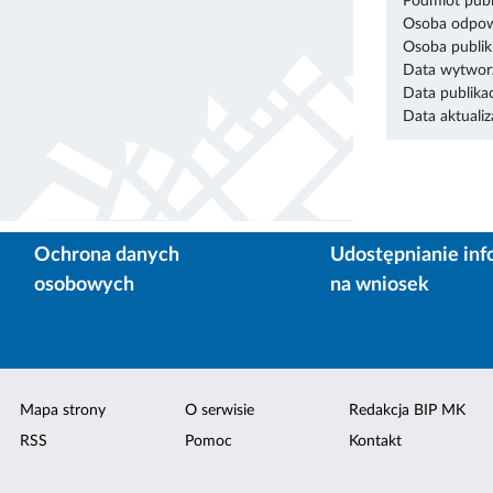
Podmiot publ
Osoba odpowi
Osoba publik
Data wytworz
Data publikac
Data aktualiza
Ochrona danych
Udostępnianie inf
osobowych
na wniosek
Mapa strony
O serwisie
Redakcja BIP MK
RSS
Pomoc
Kontakt