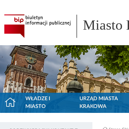
Miasto
WŁADZE I
URZĄD MIASTA
MIASTO
KRAKOWA