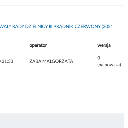
AŁY RADY DZIELNICY III PRĄDNIK CZERWONY (2021
operator
wersja
0
:31:33
ŻABA MAŁGORZATA
(najnowsza)
y