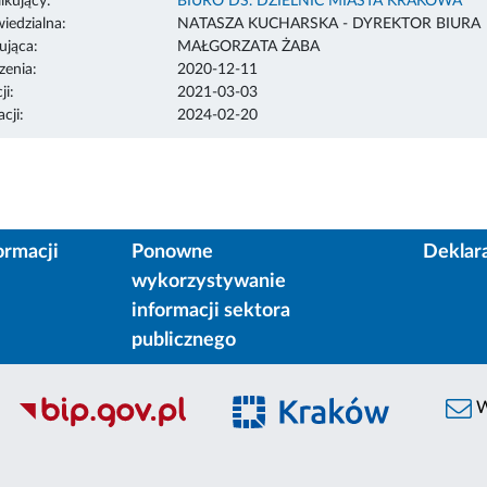
ikujący:
BIURO DS. DZIELNIC MIASTA KRAKOWA
edzialna:
NATASZA KUCHARSKA - DYREKTOR BIURA
ująca:
MAŁGORZATA ŻABA
enia:
2020-12-11
ji:
2021-03-03
cji:
2024-02-20
ormacji
Ponowne
Deklar
wykorzystywanie
informacji sektora
publicznego
W