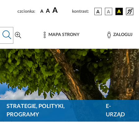
A
A
czcionka:
A
kontrast:
MAPA STRONY
ZALOGUJ
STRATEGIE, POLITYKI,
E-
PROGRAMY
URZĄD