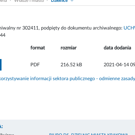
ówna
Władze i miasto
Dzielnice
chiwalny nr 302411, podpięty do dokumentu archiwalnego:
UCHW
444
format
rozmiar
data dodania
ZOBACZ ZAŁĄCZNIK
PDF
216.52 kB
2021-04-14 09
rzystywanie informacji sektora publicznego - odmienne zasad
: