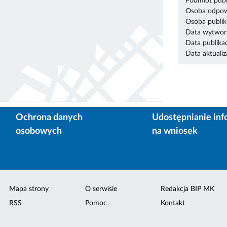
Podmiot publ
Osoba odpowi
Osoba publik
Data wytworz
Data publikac
Data aktualiza
Ochrona danych
Udostępnianie inf
osobowych
na wniosek
Mapa strony
O serwisie
Redakcja BIP MK
RSS
Pomoc
Kontakt