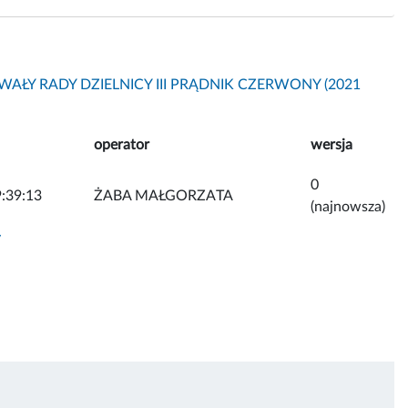
AŁY RADY DZIELNICY III PRĄDNIK CZERWONY (2021
operator
wersja
0
:39:13
ŻABA MAŁGORZATA
(najnowsza)
y