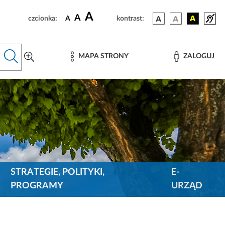
A
A
czcionka:
A
kontrast:
MAPA STRONY
ZALOGUJ
STRATEGIE, POLITYKI,
E-
PROGRAMY
URZĄD