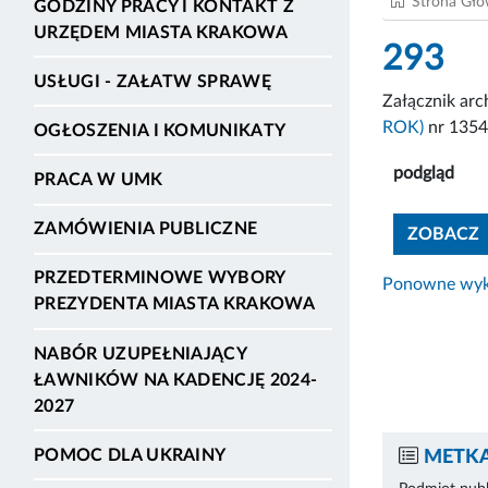
Strona Gł
GODZINY PRACY I KONTAKT Z
URZĘDEM MIASTA KRAKOWA
293
USŁUGI - ZAŁATW SPRAWĘ
Załącznik ar
ROK)
nr 135
OGŁOSZENIA I KOMUNIKATY
podgląd
PRACA W UMK
ZAMÓWIENIA PUBLICZNE
ZOBACZ
PRZEDTERMINOWE WYBORY
Ponowne wyko
PREZYDENTA MIASTA KRAKOWA
NABÓR UZUPEŁNIAJĄCY
ŁAWNIKÓW NA KADENCJĘ 2024-
2027
POMOC DLA UKRAINY
METKA