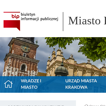
Miasto
WŁADZE I
URZĄD MIASTA
MIASTO
KRAKOWA