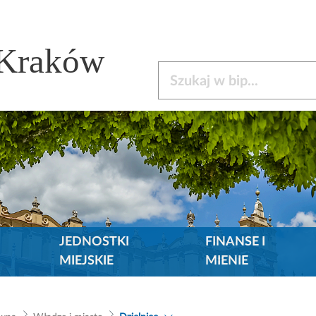
 Kraków
Szukaj w bip
JEDNOSTKI
FINANSE I
MIEJSKIE
MIENIE