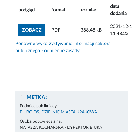
data
podgląd
format
rozmiar
dodania
2021-12-
ZOBACZ ZAŁĄCZNIK
ZOBACZ
PDF
388.48 kB
11:48:22
Ponowne wykorzystywanie informacji sektora
publicznego - odmienne zasady
METKA:
Podmiot publikujący:
BIURO DS. DZIELNIC MIASTA KRAKOWA
Osoba odpowiedzialna:
NATASZA KUCHARSKA - DYREKTOR BIURA