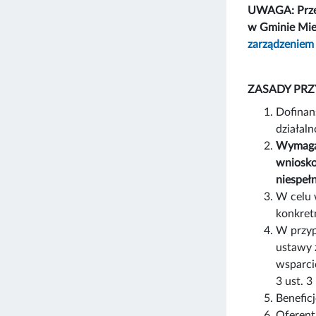
UWAGA: Przed
w Gminie Mi
zarządzeniem
ZASADY PRZ
Dofinan
działaln
Wymagan
wniosko
niespeł
W celu 
konkret
W przyp
ustawy z
wsparci
3 ust. 3
Benefic
Oferent