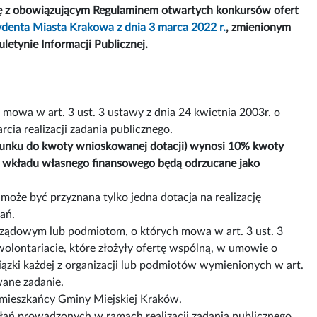
ę z obowiązującym Regulaminem otwartych konkursów ofert
denta Miasta Krakowa z dnia 3 marca 2022 r.
, zmienionym
letynie Informacji Publicznej.
mowa w art. 3 ust. 3 ustawy z dnia 24 kwietnia 2003r. o
rcia realizacji zadania publicznego.
sunku do kwoty wnioskowanej dotacji) wynosi 10% kwoty
 wkładu własnego finansowego będą odrzucane jako
że być przyznana tylko jedna dotacja na realizację
ań.
arządowym lub podmiotom, o których mowa w art. 3 ust. 3
 wolontariacie, które złożyły ofertę wspólną, w umowie o
iązki każdej z organizacji lub podmiotów wymienionych w art.
wane zadanie.
 mieszkańcy Gminy Miejskiej Kraków.
iałań prowadzonych w ramach realizacji zadania publicznego