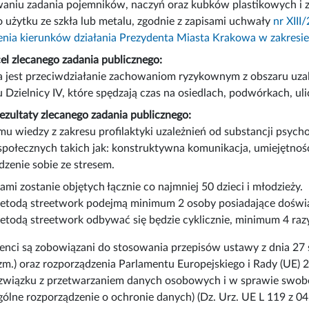
aniu zadania pojemników, naczyń oraz kubków plastikowych i z
 użytku ze szkła lub metalu, zgodnie z zapisami uchwały
nr XIII
enia kierunków działania Prezydenta Miasta Krakowa w zakresie
l zlecanego zadania publicznego:
a jest przeciwdziałanie zachowaniom ryzykownym z obszaru uz
nu Dzielnicy IV, które spędzają czas na osiedlach, podwórkach, ul
zultaty zlecanego zadania publicznego:
mu wiedzy z zakresu profilaktyki uzależnień od substancji ps
społecznych takich jak: konstruktywna komunikacja, umiejętność
dzenie sobie ze stresem.
ami zostanie objętych łącznie co najmniej 50 dzieci i młodzieży.
etodą streetwork podejmą minimum 2 osoby posiadające doświ
etodą streetwork odbywać się będzie cyklicznie, minimum 4 razy
nci są zobowiązani do stosowania przepisów ustawy z dnia 27 sie
zm.) oraz rozporządzenia Parlamentu Europejskiego i Rady (UE) 
 związku z przetwarzaniem danych osobowych i w sprawie swob
lne rozporządzenie o ochronie danych) (Dz. Urz. UE L 119 z 04.0