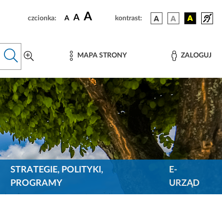
A
A
czcionka:
A
kontrast:
MAPA STRONY
ZALOGUJ
STRATEGIE, POLITYKI,
E-
PROGRAMY
URZĄD