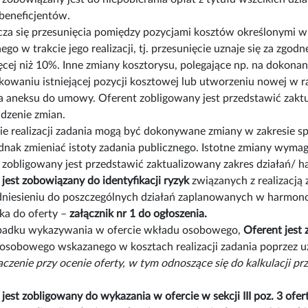
 beneficjentów.
za się przesunięcia pomiędzy pozycjami kosztów określonymi w 
ego w trakcie jego realizacji, tj. przesunięcie uznaje się za zg
ięcej niż 10%. Inne zmiany kosztorysu, polegające np. na dokon
kowaniu istniejącej pozycji kosztowej lub utworzeniu nowej w
a aneksu do umowy. Oferent zobligowany jest przedstawić zaktu
zenie zmian.
ie realizacji zadania mogą być dokonywane zmiany w zakresie sp
dnak zmieniać istoty zadania publicznego. Istotne zmiany wyma
 zobligowany jest przedstawić zaktualizowany zakres działań/
t
jest zobowiązany do identyfikacji ryzyk
związanych z realizacją
dniesieniu do poszczególnych działań zaplanowanych w harmonog
ika do oferty –
załącznik nr 1 do ogłoszenia.
adku wykazywania w ofercie wkładu osobowego,
Oferent jest
osobowego wskazanego w kosztach realizacji zadania poprzez uzu
aczenie przy ocenie oferty, w tym odnoszące się do kalkulacji 
jest zobligowany do wykazania w ofercie w sekcji III poz. 3 ofer