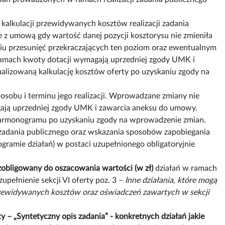
kalkulacji przewidywanych kosztów realizacji zadania
odne z umową gdy wartość danej pozycji kosztorysu nie zmieniła
aniu przesunięć przekraczających ten poziom oraz ewentualnym
 ramach kwoty dotacji wymagają uprzedniej zgody UMK i
alizowaną kalkulację kosztów oferty po uzyskaniu zgody na
osobu i terminu jego realizacji. Wprowadzane zmiany nie
gają uprzedniej zgody UMK i zawarcia aneksu do umowy.
 harmonogramu po uzyskaniu zgody na wprowadzenie zmian.
 zadania publicznego oraz wskazania sposobów zapobiegania
ramie działań) w postaci uzupełnionego obligatoryjnie
 zobligowany do oszacowania wartości (w zł)
działań w ramach
pełnienie sekcji VI oferty poz. 3 –
Inne działania, które mogą
przewidywanych kosztów oraz oświadczeń zawartych w sekcji
ty – „Syntetyczny opis zadania” - konkretnych działań jakie