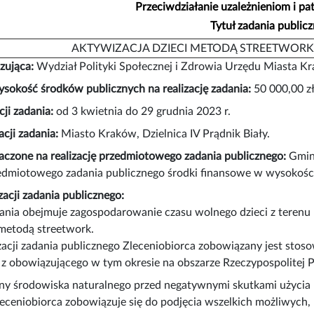
Przeciwdziałanie uzależnieniom i p
Tytuł zadania public
AKTYWIZACJA DZIECI METODĄ STREETWORKIN
zująca:
Wydział Polityki Społecznej i Zdrowia Urzędu Miasta K
sokość środków publicznych na realizację zadania:
50 000,00 z
cji zadania:
od 3 kwietnia do 29 grudnia 2023 r.
acji zadania:
Miasto Kraków, Dzielnica IV Prądnik Biały.
aczone na realizację przedmiotowego zadania publicznego:
Gmina
zedmiotowego zadania publicznego środki finansowe w wysokości
zacji zadania publicznego:
dania obejmuje zagospodarowanie czasu wolnego dzieci z terenu Dz
metodą streetwork.
zacji zadania publicznego Zleceniobiorca zobowiązany jest stos
z obowiązującego w tym okresie na obszarze Rzeczypospolitej Po
ny środowiska naturalnego przed negatywnymi skutkami użyci
eceniobiorca zobowiązuje się do podjęcia wszelkich możliwych, p