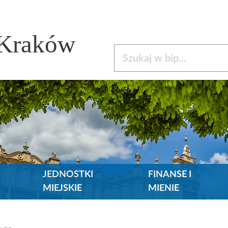
 Kraków
Szukaj w bip
JEDNOSTKI
FINANSE I
MIEJSKIE
MIENIE