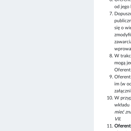
od jego
Dopuszc
publiczn
się o w
zmodyfi
zawarci
wprowad
W trakc
mogą je
Oferent
Oferen
im (w o
załączn
W przyp
wkładu 
mieć zn
VII.
Oferent 