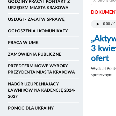
Strona Gł
GODZINY PRACY I KONTAKT Z
URZĘDEM MIASTA KRAKOWA
DOKUMENT
USŁUGI - ZAŁATW SPRAWĘ
OGŁOSZENIA I KOMUNIKATY
„Aktyw
PRACA W UMK
3 kwie
ZAMÓWIENIA PUBLICZNE
ofert
PRZEDTERMINOWE WYBORY
Wydział Polit
PREZYDENTA MIASTA KRAKOWA
społecznym.
NABÓR UZUPEŁNIAJĄCY
ŁAWNIKÓW NA KADENCJĘ 2024-
2027
POMOC DLA UKRAINY