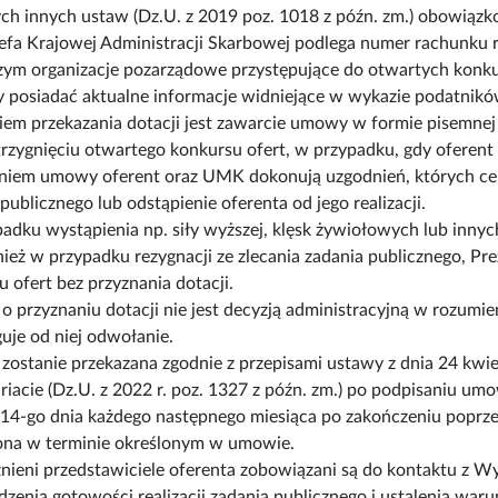
ych innych ustaw (Dz.U. z 2019 poz. 1018 z późn. zm.) obowi
zefa Krajowej Administracji Skarbowej podlega numer rachunku
ym organizacje pozarządowe przystępujące do otwartych konku
 posiadać aktualne informacje widniejące w wykazie podatnikó
em przekazania dotacji jest zawarcie umowy w formie pisemnej
trzygnięciu otwartego konkursu ofert, w przypadku, gdy oferent
niem umowy oferent oraz UMK dokonują uzgodnień, których cele
publicznego lub odstąpienie oferenta od jego realizacji.
adku wystąpienia np. siły wyższej, klęsk żywiołowych lub innyc
nież w przypadku rezygnacji ze zlecania zadania publicznego, Pr
 ofert bez przyznania dotacji.
 o przyznaniu dotacji nie jest decyzją administracyjną w rozumi
uje od niej odwołanie.
zostanie przekazana zgodnie z przepisami ustawy z dnia 24 kwiet
riacie (Dz.U. z 2022 r. poz. 1327 z późn. zm.) po podpisaniu u
 14-go dnia każdego następnego miesiąca po zakończeniu poprz
na w terminie określonym w umowie.
ieni przedstawiciele oferenta zobowiązani są do kontaktu z W
zenia gotowości realizacji zadania publicznego i ustalenia waru