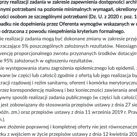
 przy realizacji zadania w zakresie zapewnienia dostępności arc
lnymi potrzebami na poziomie minimalnych wymagań, określonych
ości osobom ze szczególnymi potrzebami (Dz. U. z 2020 r. poz. 1
adku nie dopełnienia przez Oferenta wymogów wskazanych w ust
e odrzucona z powodu niespełnienia kryterium formalnego.
ie realizacji zadania mogą być dokonane zmiany w zakresie przyj
kraczające 5% poszczególnych założonych rezultatów. Nieosiągn
encję proporcjonalnego zwrotu przyznanych środków dotacyjnych
uje 95% założonych w ogłoszeniu rezultatów.
ie występowania stanu zagrożenia epidemicznego lub epidemii,
wane (w części lub całości) zgodnie z ofertą lub jego realizacja
tracji rządowej i reżim sanitarny, oferent i komórka merytoryc
rzez korespondencję mailową i bez konieczności zawierania ane
ywny sposób realizacji zadania publicznego (w części lub całośc
jest zobowiązany do stosowania przepisów ustawy z dnia 27 sierp
późn. zm.) oraz przepisów ustawy z dnia 11 września 2019 r. Pra
.).
we złożenie poprawnej i kompletnej oferty nie jest równoznaczn
ku z wejściem w życie przepisów ustawy z dnia 12 kwietnia 201