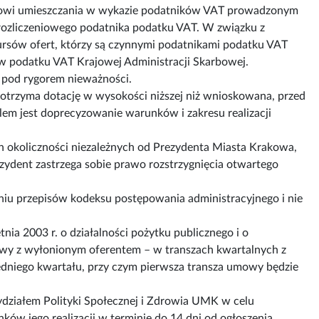
ązkowi umieszczania w wykazie podatników VAT prowadzonym
 rozliczeniowego podatnika podatku VAT. W związku z
rsów ofert, którzy są czynnymi podatnikami podatku VAT
w podatku VAT Krajowej Administracji Skarbowej.
 pod rygorem nieważności.
 otrzyma dotację w wysokości niższej niż wnioskowana, przed
m jest doprecyzowanie warunków i zakresu realizacji
h okoliczności niezależnych od Prezydenta Miasta Krakowa,
ezydent zastrzega sobie prawo rozstrzygnięcia otwartego
eniu przepisów kodeksu postępowania administracyjnego i nie
nia 2003 r. o działalności pożytku publicznego i o
mowy z wyłonionym oferentem – w transzach kwartalnych z
edniego kwartału, przy czym pierwsza transza umowy będzie
ydziałem Polityki Społecznej i Zdrowia UMK w celu
nków jego realizacji w terminie do 14 dni od ogłoszenia