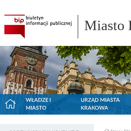
Miasto
WŁADZE I
URZĄD MIASTA
MIASTO
KRAKOWA