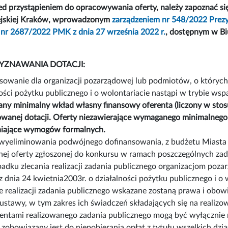
 przystąpieniem do opracowywania oferty, należy zapoznać si
ejskiej Kraków, wprowadzonym
zarządzeniem nr 548/2022 Prezy
 nr 2687/2022 PMK z dnia 27 września 2022 r.
, dostępnym w Biu
YZNAWANIA DOTACJI:
sowanie dla organizacji pozarządowej lub podmiotów, o których 
ości pożytku publicznego i o wolontariacie nastąpi w trybie wspa
y minimalny wkład własny finansowy oferenta (liczony w sto
wanej dotacji. Oferty niezawierające wymaganego minimalnego
niające wymogów formalnych.
wyeliminowania podwójnego dofinansowania, z budżetu Miasta mo
nej oferty zgłoszonej do konkursu w ramach poszczególnych zad
adku zlecania realizacji zadania publicznego organizacjom poz
 dnia 24 kwietnia2003r. o działalności pożytku publicznego i o
e realizacji zadania publicznego wskazane zostaną prawa i obow
 ustawy, w tym zakres ich świadczeń składających się na realizo
jentami realizowanego zadania publicznego mogą być wyłącznie
 zobowiązany jest do niepobierania opłat z tytułu wszelkich dz