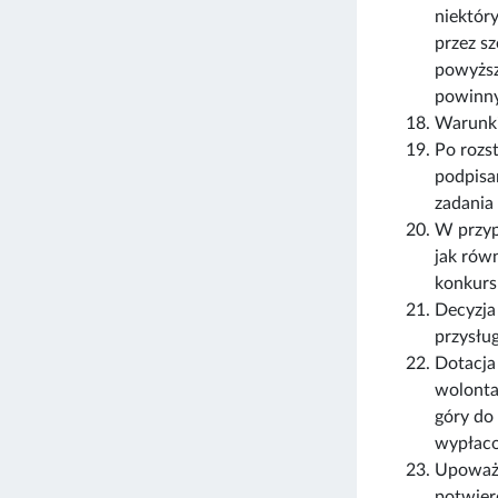
niektór
przez s
powyższ
powinny
Warunki
Po rozs
podpisa
zadania 
W przyp
jak rów
konkursu
Decyzja
przysług
Dotacja 
wolonta
góry do
wypłaco
Upoważn
potwierd