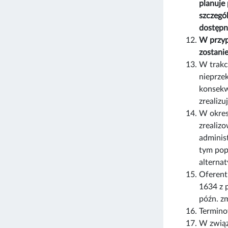
planuje
szczegó
dostępn
W przyp
zostani
W trakc
nieprze
konsekw
zrealiz
W okres
zrealizo
adminis
tym pop
alternat
Oferent 
1634 z 
późn. zm
Termino
W związ