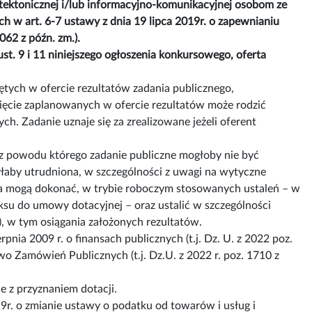
hitektonicznej i/lub informacyjno-komunikacyjnej osobom ze
 w art. 6-7 ustawy z dnia 19 lipca 2019r. o zapewnianiu
062 z późn. zm.).
. 9 i 11 niniejszego ogłoszenia konkursowego, oferta
ętych w ofercie rezultatów zadania publicznego,
ięcie zaplanowanych w ofercie rezultatów może rodzić
. Zadanie uznaje się za zrealizowane jeżeli oferent
 z powodu którego zadanie publiczne mogłoby nie być
 byłaby utrudniona, w szczególności z uwagi na wytyczne
zna mogą dokonać, w trybie roboczym stosowanych ustaleń – w
ksu do umowy dotacyjnej – oraz ustalić w szczególności
i), w tym osiągania założonych rezultatów.
nia 2009 r. o finansach publicznych (t.j. Dz. U. z 2022 poz.
wo Zamówień Publicznych (t.j. Dz.U. z 2022 r. poz. 1710 z
e z przyznaniem dotacji.
9r. o zmianie ustawy o podatku od towarów i usług i