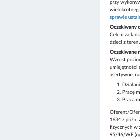
przy wykonyw
wielokrotnego
sprawie ustal
Oczekiwany ce
Celem zadani
dzieci z tere
Oczekiwane re
Wzrost pozio
umiejętności 
asertywne, ra
Działani
Pracę m
Praca m
Oferent/Ofere
1634 z późn. 
fizycznych w
95/46/WE (ogó