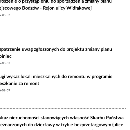
łoszenie o przystąpieniu do sporządzenia zmiany planu
ejscowego Bodzów - Rejon ulicy Widłakowej
6-08-07
zpatrzenie uwag zgłoszonych do projektu zmiany planu
biniec
6-08-07
ugi wykaz lokali mieszkalnych do remontu w programie
eszkanie za remont
6-08-07
kaz nieruchomości stanowiących własność Skarbu Państwa
zeznaczonych do dzierżawy w trybie bezprzetargowym (ulice