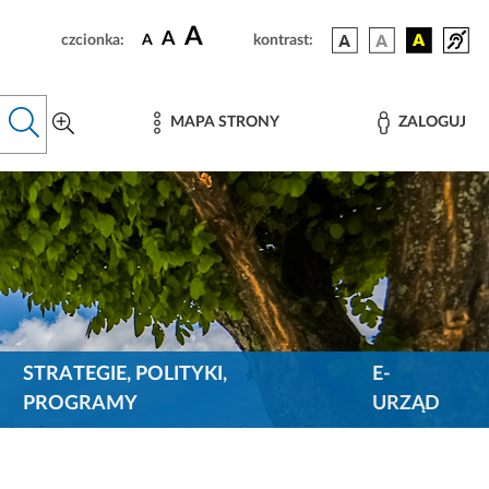
A
A
czcionka:
A
kontrast:
MAPA STRONY
ZALOGUJ
STRATEGIE, POLITYKI,
E-
PROGRAMY
URZĄD