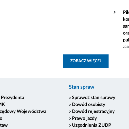
Pi
ko
sa
or
pu
202
ZOBACZ WSZY
ZOBACZ WIĘCEJ
Stan spraw
 Prezydenta
Sprawdź stan sprawy
MK
Dowód osobisty
rzędowy Województwa
Dowód rejestracyjny
o
Prawo jazdy
staw
Uzgodnienia ZUDP