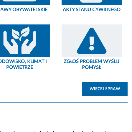
RAWY OBYWATELSKIE
AKTY STANU CYWILNEGO
ODOWISKO, KLIMAT I
ZGŁOŚ PROBLEM WYŚLIJ
POWIETRZE
POMYSŁ
ZOBA
WIĘCEJ SPRAW