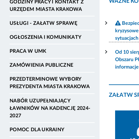
WAŻNE KO
GODZINY PRACY I KONTAKT Z
URZĘDEM MIASTA KRAKOWA
USŁUGI - ZAŁATW SPRAWĘ
Bezpiec
kryzysowe
OGŁOSZENIA I KOMUNIKATY
sytuacjac
PRACA W UMK
Od 10 sier
Obszaru P
ZAMÓWIENIA PUBLICZNE
informacj
PRZEDTERMINOWE WYBORY
PREZYDENTA MIASTA KRAKOWA
ZAŁATW S
NABÓR UZUPEŁNIAJĄCY
ŁAWNIKÓW NA KADENCJĘ 2024-
2027
POMOC DLA UKRAINY