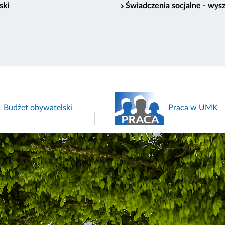
ski
Świadczenia socjalne - wys
Budżet obywatelski
Praca w UMK