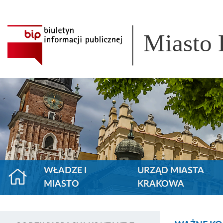
Miasto
WŁADZE I
URZĄD MIASTA
MIASTO
KRAKOWA