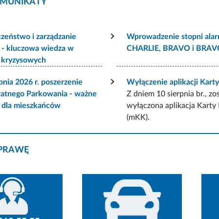
MUNIKATY
zeństwo i zarządzanie
Wprowadzenie stopni ala
 - kluczowa wiedza w
CHARLIE, BRAVO i BRA
h kryzysowych
pnia 2026 r. poszerzenie
Wyłączenie aplikacji Kart
łatnego Parkowania - ważne
Z dniem 10 sierpnia br., zo
e dla mieszkańców
wyłączona aplikacja Karty
(mKK).
PRAWĘ