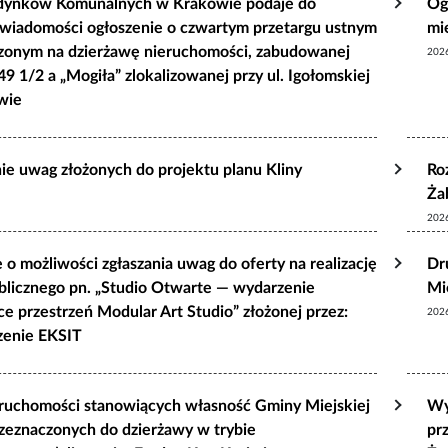
dynków Komunalnych w Krakowie podaje do
Og
 wiadomości ogłoszenie o czwartym przetargu ustnym
mi
czonym na dzierżawę nieruchomości, zabudowanej
202
49 1/2 a „Mogiła” zlokalizowanej przy ul. Igołomskiej
wie
ie uwag złożonych do projektu planu Kliny
Ro
Ża
202
 o możliwości zgłaszania uwag do oferty na realizację
Dr
blicznego pn. „Studio Otwarte — wydarzenie
Mi
ce przestrzeń Modular Art Studio” złożonej przez:
202
zenie EKSIT
ruchomości stanowiących własność Gminy Miejskiej
Wy
zeznaczonych do dzierżawy w trybie
pr