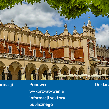
ormacji
Ponowne
Deklar
wykorzystywanie
informacji sektora
publicznego