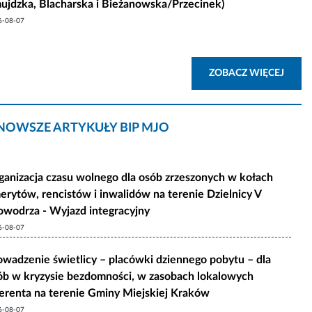
ujdzka, Blacharska i Bieżanowska/Przecinek)
6-08-07
AKTU
ZOBACZ WIĘCEJ
NOWSZE ARTYKUŁY BIP MJO
ganizacja czasu wolnego dla osób zrzeszonych w kołach
erytów, rencistów i inwalidów na terenie Dzielnicy V
owodrza - Wyjazd integracyjny
6-08-07
owadzenie świetlicy – placówki dziennego pobytu – dla
ób w kryzysie bezdomności, w zasobach lokalowych
erenta na terenie Gminy Miejskiej Kraków
6-08-07