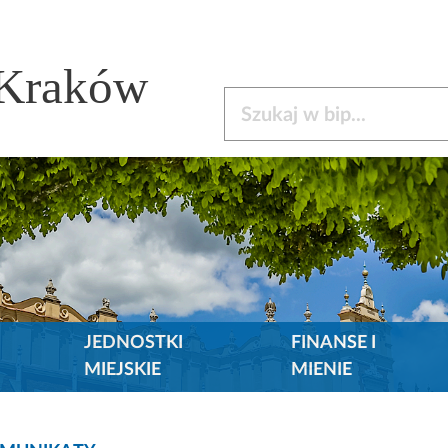
 Kraków
Szukaj w bip
JEDNOSTKI
FINANSE I
MIEJSKIE
MIENIE