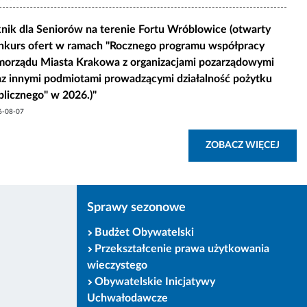
knik dla Seniorów na terenie Fortu Wróblowice (otwarty
nkurs ofert w ramach "Rocznego programu współpracy
morządu Miasta Krakowa z organizacjami pozarządowymi
az innymi podmiotami prowadzącymi działalność pożytku
blicznego" w 2026.)"
6-08-07
STKIE NAJNOWSZE ARTYKUŁY BIP MK
ZOBA
ZOBACZ WIĘCEJ
Sprawy sezonowe
Budżet Obywatelski
Przekształcenie prawa użytkowania
wieczystego
Obywatelskie Inicjatywy
Uchwałodawcze