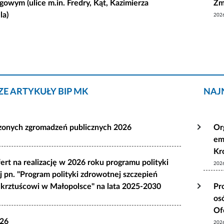
gowym (ulice m.in. Fredry, Kąt, Kazimierza
Żm
la)
202
E ARTYKUŁY BIP MK
NAJ
szonych zgromadzeń publicznych 2026
Or
em
Kr
ert na realizację w 2026 roku programu polityki
202
 pn. "Program polityki zdrowotnej szczepień
krztuścowi w Małopolsce" na lata 2025-2030
Pr
os
Of
026
202