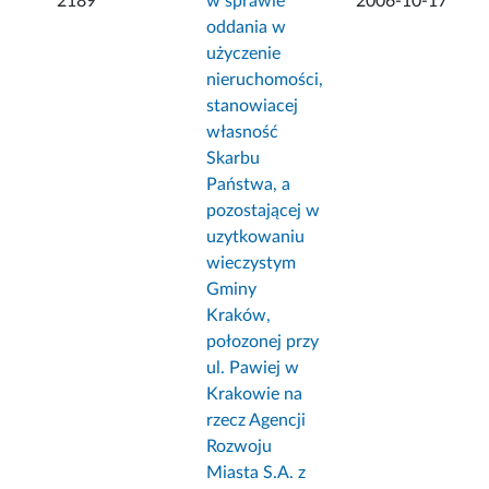
2189
w sprawie
2006-10-17
oddania w
użyczenie
nieruchomości,
stanowiacej
własność
Skarbu
Państwa, a
pozostającej w
uzytkowaniu
wieczystym
Gminy
Kraków,
połozonej przy
ul. Pawiej w
Krakowie na
rzecz Agencji
Rozwoju
Miasta S.A. z