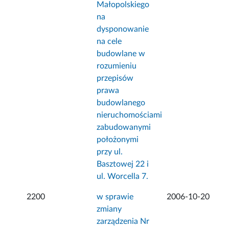
Małopolskiego
na
dysponowanie
na cele
budowlane w
rozumieniu
przepisów
prawa
budowlanego
nieruchomościami
zabudowanymi
położonymi
przy ul.
Basztowej 22 i
ul. Worcella 7.
2200
w sprawie
2006-10-20
zmiany
zarządzenia Nr