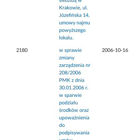
siedzibą w
Krakowie, ul.
Józefińska 14,
umowy najmu
powyższego
lokalu.
2180
w sprawie
2006-10-16
zmiany
zarządzenia nr
208/2006
PMK z dnia
30.01.2006 r.
w sparwie
podziału
środków oraz
upoważnienia
do
podpisywania