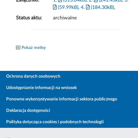
Załączniki:
1.
(313.84kB)
,
2.
(241.43kB)
,
3.
(59.99kB)
,
4.
(184.30kB)
,
Status aktu:
archiwalne
Pokaż metkę
Ochrona danych osobowych
Udostępnianie informacji na wniosek
Ponowne wykorzystywanie informacji sektora publicznego
Deklaracja dostępności
Polityka dotycząca cookies i podobnych technologii