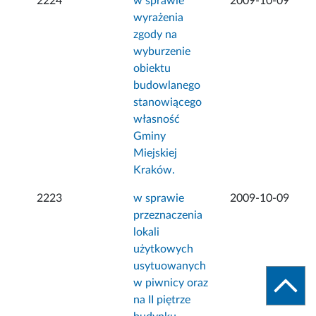
2224
w sprawie
2009-10-09
wyrażenia
zgody na
wyburzenie
obiektu
budowlanego
stanowiącego
własność
Gminy
Miejskiej
Kraków.
2223
w sprawie
2009-10-09
przeznaczenia
lokali
użytkowych
usytuowanych
w piwnicy oraz
na II piętrze