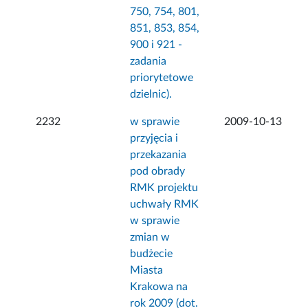
750, 754, 801,
851, 853, 854,
900 i 921 -
zadania
priorytetowe
dzielnic).
2232
w sprawie
2009-10-13
przyjęcia i
przekazania
pod obrady
RMK projektu
uchwały RMK
w sprawie
zmian w
budżecie
Miasta
Krakowa na
rok 2009 (dot.