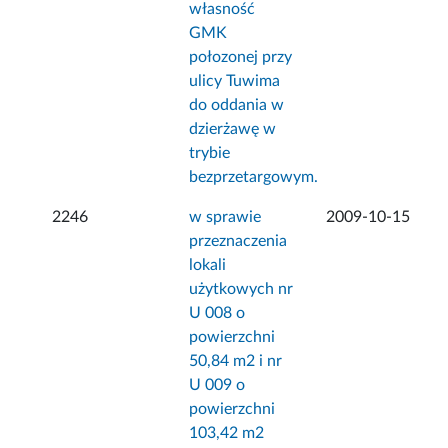
własność
GMK
połozonej przy
ulicy Tuwima
do oddania w
dzierżawę w
trybie
bezprzetargowym.
2246
w sprawie
2009-10-15
przeznaczenia
lokali
użytkowych nr
U 008 o
powierzchni
50,84 m2 i nr
U 009 o
powierzchni
103,42 m2