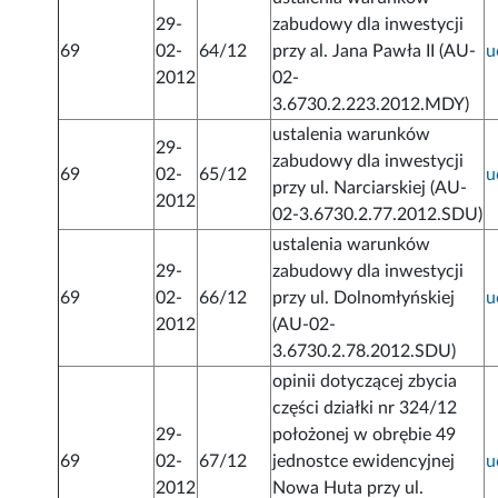
29-
zabudowy dla inwestycji
69
02-
64/12
przy al. Jana Pawła II (AU-
u
2012
02-
3.6730.2.223.2012.MDY)
ustalenia warunków
29-
zabudowy dla inwestycji
69
02-
65/12
u
przy ul. Narciarskiej (AU-
2012
02-3.6730.2.77.2012.SDU)
ustalenia warunków
29-
zabudowy dla inwestycji
69
02-
66/12
przy ul. Dolnomłyńskiej
u
2012
(AU-02-
3.6730.2.78.2012.SDU)
opinii dotyczącej zbycia
części działki nr 324/12
29-
położonej w obrębie 49
69
02-
67/12
jednostce ewidencyjnej
u
2012
Nowa Huta przy ul.