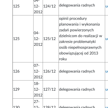
04-
delegowania radnych
125
12-
124/12
u
2012
opinii procedury
planowania i wykonania
zadań powierzonych
04-
dzielnicom do realizacji w
125
12-
125/12
u
zakresie problematyki
2012
osób niepełnosprawnych
obowiązującej od 2013
roku
07-
126
12-
126/12
delegowania radnych
u
2012
18-
129
12-
127/12
delegowania radnych
u
2012
27-
130
12-
128/12
delegowania radnych
u