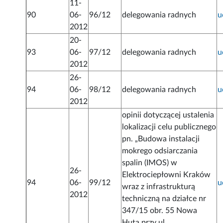
11-
90
06-
96/12
delegowania radnych
u
2012
20-
93
06-
97/12
delegowania radnych
u
2012
26-
94
06-
98/12
delegowania radnych
u
2012
opinii dotyczącej ustalenia
lokalizacji celu publicznego
pn. „Budowa instalacji
mokrego odsiarczania
spalin (IMOS) w
26-
Elektrociepłowni Kraków
94
06-
99/12
u
wraz z infrastrukturą
2012
techniczną na działce nr
347/15 obr. 55 Nowa
Huta przy ul.