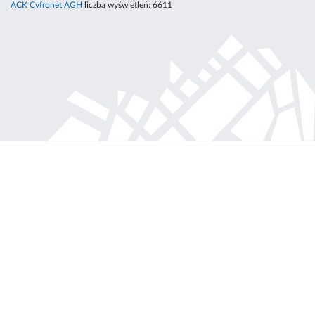
ACK Cyfronet AGH
liczba wyświetleń:
6611