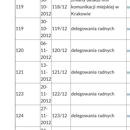
30-
zmiany układu linii
119
10-
118/12
komunikacji miejskiej w
u
2012
Krakowie
30-
119
10-
119/12
delegowania radnych
u
2012
06-
120
11-
120/12
delegowania radnych
u
2012
13-
121
11-
121/12
delegowania radnych
u
2012
20-
123
11-
122/12
delegowania radnych
u
2012
27-
124
11-
123/12
delegowania radnych
u
2012