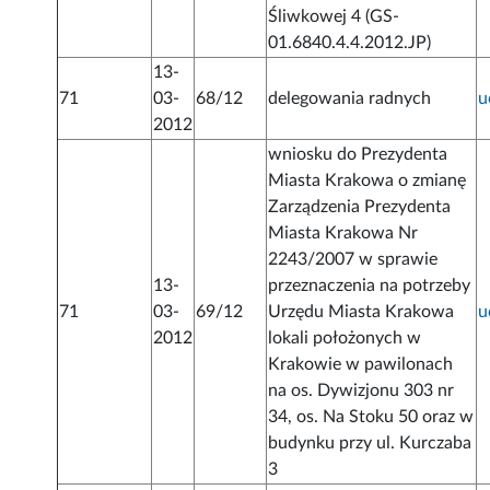
Śliwkowej 4 (GS-
01.6840.4.4.2012.JP)
13-
71
03-
68/12
delegowania radnych
u
2012
wniosku do Prezydenta
Miasta Krakowa o zmianę
Zarządzenia Prezydenta
Miasta Krakowa Nr
2243/2007 w sprawie
13-
przeznaczenia na potrzeby
71
03-
69/12
Urzędu Miasta Krakowa
u
2012
lokali położonych w
Krakowie w pawilonach
na os. Dywizjonu 303 nr
34, os. Na Stoku 50 oraz w
budynku przy ul. Kurczaba
3