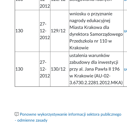
2012
wniosku o przyznanie
nagrody edukacyjnej
27-
Miasta Krakowa dla
130
12-
129/12
u
dyrektora Samorządowego
2012
Przedszkola nr 110 w
Krakowie
ustalenia warunków
27-
zabudowy dla inwestycji
130
12-
130/12
przy al. Jana Pawła II 196
u
2012
w Krakowie (AU-02-
3.6730.2.2281.2012.MKA)
Ponowne wykorzystywanie informacji sektora publicznego
- odmienne zasady