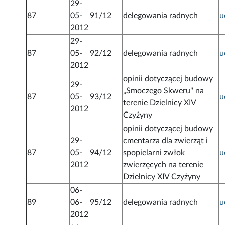
29-
87
05-
91/12
delegowania radnych
u
2012
29-
87
05-
92/12
delegowania radnych
u
2012
opinii dotyczącej budowy
29-
„Smoczego Skweru" na
87
05-
93/12
u
terenie Dzielnicy XIV
2012
Czyżyny
opinii dotyczącej budowy
29-
cmentarza dla zwierząt i
87
05-
94/12
spopielarni zwłok
u
2012
zwierzęcych na terenie
Dzielnicy XIV Czyżyny
06-
89
06-
95/12
delegowania radnych
u
2012