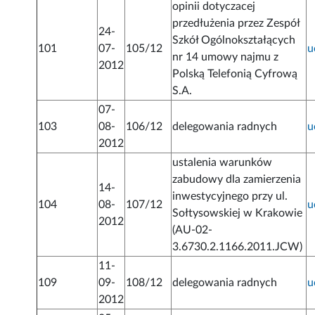
opinii dotyczacej
przedłużenia przez Zespół
24-
Szkół Ogólnokształących
101
07-
105/12
u
nr 14 umowy najmu z
2012
Polską Telefonią Cyfrową
S.A.
07-
103
08-
106/12
delegowania radnych
u
2012
ustalenia warunków
zabudowy dla zamierzenia
14-
inwestycyjnego przy ul.
104
08-
107/12
u
Sołtysowskiej w Krakowie
2012
(AU-02-
3.6730.2.1166.2011.JCW)
11-
109
09-
108/12
delegowania radnych
u
2012