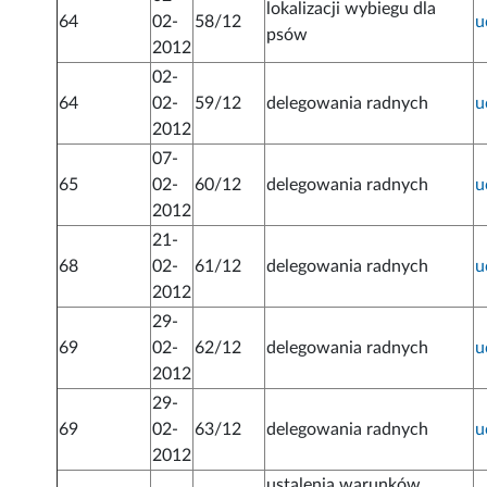
lokalizacji wybiegu dla
64
02-
58/12
u
psów
2012
02-
64
02-
59/12
delegowania radnych
u
2012
07-
65
02-
60/12
delegowania radnych
u
2012
21-
68
02-
61/12
delegowania radnych
u
2012
29-
69
02-
62/12
delegowania radnych
u
2012
29-
69
02-
63/12
delegowania radnych
u
2012
ustalenia warunków