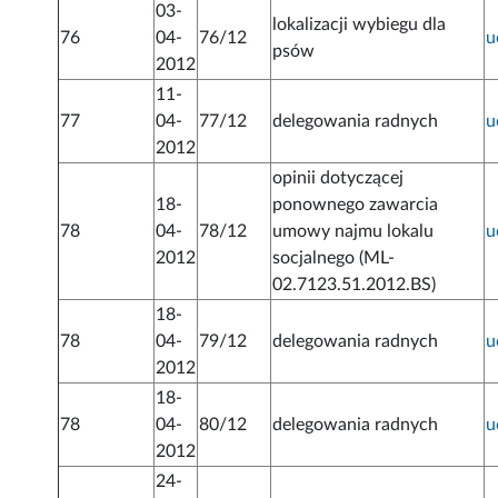
03-
lokalizacji wybiegu dla
76
04-
76/12
u
psów
2012
11-
77
04-
77/12
delegowania radnych
u
2012
opinii dotyczącej
18-
ponownego zawarcia
78
04-
78/12
umowy najmu lokalu
u
2012
socjalnego (ML-
02.7123.51.2012.BS)
18-
78
04-
79/12
delegowania radnych
u
2012
18-
78
04-
80/12
delegowania radnych
u
2012
24-