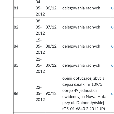
04-
81
05-
86/12
delegowania radnych
u
2012
08-
82
05-
87/12
delegowania radnych
u
2012
15-
84
05-
88/12
delegowania radnych
u
2012
21-
85
05-
89/12
delegowania radnych
u
2012
opinii dotyczącej zbycia
części działki nr 109/5
22-
obręb 49 jednostka
86
05-
90/12
u
ewidencyjna Nowa Huta
2012
przy ul. Dolnomłyńskiej
(GS-01.6840.2.2012.JP)