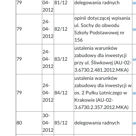
79
04-
81/12
delegowania radnych
u
2012
opinii dotyczącej wpisania
24-
ul. Sochy do obwodu
79
04-
82/12
u
Szkoły Podstawowej nr
2012
156
ustalenia warunków
24-
zabudowy dla inwestycji
79
04-
83/12
u
przy ul. Śliwkowej (AU-02-
2012
3.6730.2.481.2012.MKA)
ustalenia warunków
24-
zabudowy dla inwestycji w
79
04-
84/12
os. 2 Pułku Lotniczego w
u
2012
Krakowie (AU-02-
3.6730.2.357.2012.MKA)
30-
80
04-
85/12
delegowania radnych
u
2012