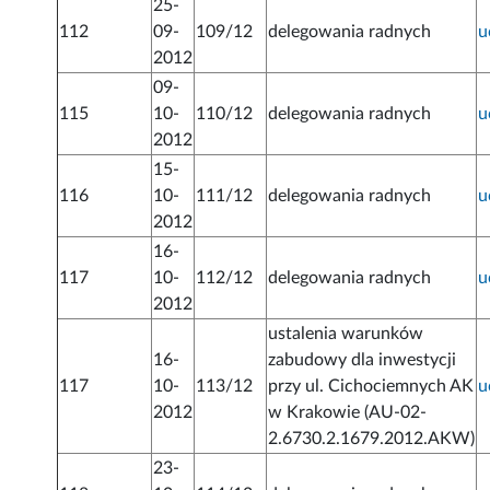
25-
112
09-
109/12
delegowania radnych
u
2012
09-
115
10-
110/12
delegowania radnych
u
2012
15-
116
10-
111/12
delegowania radnych
u
2012
16-
117
10-
112/12
delegowania radnych
u
2012
ustalenia warunków
16-
zabudowy dla inwestycji
117
10-
113/12
przy ul. Cichociemnych AK
u
2012
w Krakowie (AU-02-
2.6730.2.1679.2012.AKW)
23-