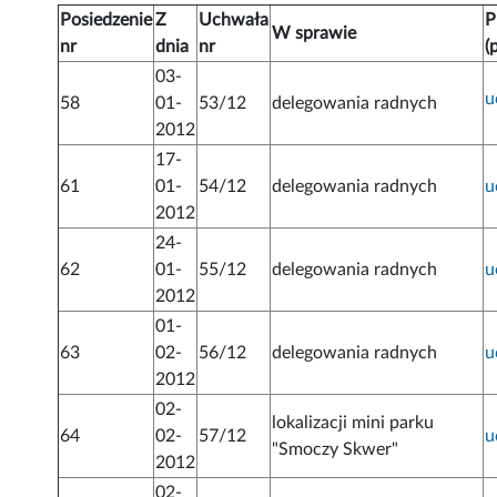
Posiedzenie
Z
Uchwała
P
W sprawie
nr
dnia
nr
(
03-
u
58
01-
53/12
delegowania radnych
2012
17-
61
01-
54/12
delegowania radnych
u
2012
24-
62
01-
55/12
delegowania radnych
u
2012
01-
63
02-
56/12
delegowania radnych
u
2012
02-
lokalizacji mini parku
64
02-
57/12
u
"Smoczy Skwer"
2012
02-