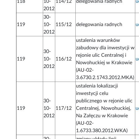
118
10-
114/12
delegowania radnych
u
2012
30-
119
10-
115/12
delegowania radnych
u
2012
ustalenia warunków
zabudowy dla inwestycji w
30-
rejonie ulic Centralnej i
119
10-
116/12
u
Nowohuckiej w Krakowie
2012
(AU-02-
3.6730.2.1743.2012.MKA)
ustalenia lokalizacji
inwestycji celu
30-
publicznego w rejonie ulic
119
10-
117/12
Centralnej, Nowohuckiej,
u
2012
Na Załęczu w Krakowie
(AU-02-
1.6733.380.2012.WKA)