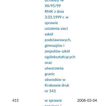
uchwały Nr
XII/95/99
RMK z dnia
3.03.1999 r. w
sprawie
ustalenia sieci
szkół
podstawowych,
gimnazjów i
zespołów szkół
ogólnkształcących
oraz
utworzenia
granic
obwodów w
Krakowie druk
nr 543
415
w sprawie
2008-03-04