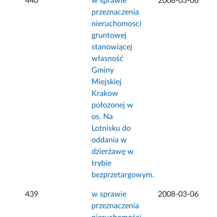
440
w sprawie
2008-03-06
przeznaczenia
nieruchomosci
gruntowej
stanowiącej
własność
Gminy
Miejskiej
Krakow
połozonej w
os. Na
Lotnisku do
oddania w
dzierżawę w
trybie
bezprzetargowym.
439
w sprawie
2008-03-06
przeznaczenia