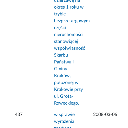
dzierżawę na
okres 1 roku w
trybie
bezprzetargowym
części
nieruchomości
stanowiącej
współwłasność
Skarbu
Państwa i
Gminy
Kraków,
połozonej w
Krakowie przy
ul. Grota-
Roweckiego.
437
w sprawie
2008-03-06
wyrażenia